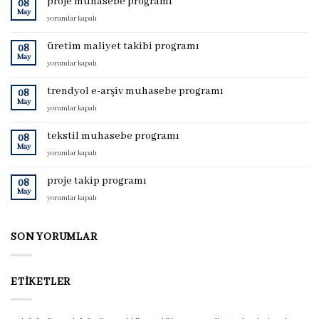
proje muhasebe programı
08
May
proje
yorumlar kapalı
muhasebe
programı
üretim maliyet takibi programı
08
için
May
üretim
yorumlar kapalı
maliyet
takibi
trendyol e-arşiv muhasebe programı
08
programı
May
trendyol
yorumlar kapalı
için
e-
arşiv
tekstil muhasebe programı
08
muhasebe
May
tekstil
yorumlar kapalı
programı
muhasebe
için
programı
proje takip programı
08
için
May
proje
yorumlar kapalı
takip
programı
için
SON YORUMLAR
ETIKETLER