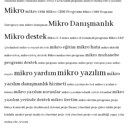
eminönü mikro
eminönü mikro servisi
Fason takibi programı
maliyet muhasebesi yazılımı
Mikro
mikro crm
Mikro CRM Programı
Mikro CRM Programı
Mikro Danışmanlık
Entegrasyonu
mikro danışman
Mikro destek
Mikro E-Fatura
mikro el terminali programı
Mikro ERP
mikro hata
mikro eğitim
çözümleri
mikro ikitelli
mikro esenyurt destek
mikro muhasebe
mikro istoç
mikro istoç destek
Mikro muhasebe programı
programı destek
mikro program
mikro programı
mikro proje entegrasyonu
mikro
mikro yazılım
mikro yardım
mikro
reçete
yazılım danışmanlık hizmeti
mikro yazılım e-
mikro yazılım destek
mikro yazılım sorunlar
mikro
fatura
mikro yazılım teknik servis istanbul
yazılım yerinde destek
mikro üretim
mikro üretim programı
proje
bütçe kontrolü
proje dashboard sistemi
proje finans yönetimi
proje
proje gider takibi
kârlılık analizi
proje maliyet yönetimi
proje veri analitiği
proje stok yönetimi
yapay zeka
muhasebe sistemi