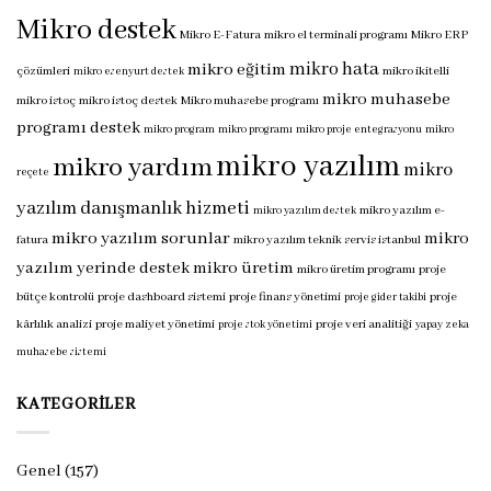
Mikro destek
Mikro E-Fatura
mikro el terminali programı
Mikro ERP
mikro hata
mikro eğitim
çözümleri
mikro ikitelli
mikro esenyurt destek
mikro muhasebe
mikro istoç
mikro istoç destek
Mikro muhasebe programı
programı destek
mikro program
mikro programı
mikro proje entegrasyonu
mikro
mikro yazılım
mikro yardım
mikro
reçete
yazılım danışmanlık hizmeti
mikro yazılım e-
mikro yazılım destek
mikro yazılım sorunlar
mikro
fatura
mikro yazılım teknik servis istanbul
yazılım yerinde destek
mikro üretim
mikro üretim programı
proje
bütçe kontrolü
proje dashboard sistemi
proje finans yönetimi
proje
proje gider takibi
kârlılık analizi
proje maliyet yönetimi
proje veri analitiği
proje stok yönetimi
yapay zeka
muhasebe sistemi
KATEGORILER
Genel
(157)