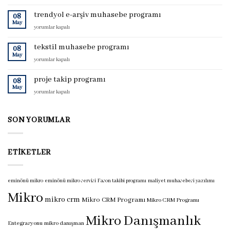
maliyet
takibi
trendyol e-arşiv muhasebe programı
08
programı
May
trendyol
yorumlar kapalı
için
e-
arşiv
tekstil muhasebe programı
08
muhasebe
May
tekstil
yorumlar kapalı
programı
muhasebe
için
programı
proje takip programı
08
için
May
proje
yorumlar kapalı
takip
programı
için
SON YORUMLAR
ETIKETLER
eminönü mikro
eminönü mikro servisi
Fason takibi programı
maliyet muhasebesi yazılımı
Mikro
mikro crm
Mikro CRM Programı
Mikro CRM Programı
Mikro Danışmanlık
Entegrasyonu
mikro danışman