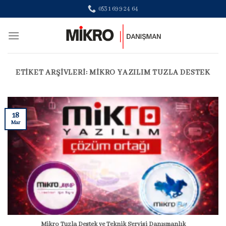
Skip
0531 699 24 64
to
content
ETIKET ARŞIVLERI:
MIKRO YAZILIM TUZLA DESTEK
18
Mar
Mikro Tuzla Destek ve Teknik Servisi Danışmanlık