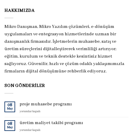
HAKKIMIZDA
Mikro Danışman, Mikro Yazılım çözümleri, e-dönüşüm
uygulamaları ve entegrasyon hizmetlerinde uzman bir
danışmanlık firmasıdır. İşletmelerin muhasebe, satış ve
üretim süreçlerini dijitalleştirerek verimliliği artırıyor;
eğitim, kurulum ve teknik destekle kesintisiz hizmet
sağlıyoruz. Güvenilir, hızlı ve çözüm odaklı yaklaşımımızla
firmaların dijital dönüşümüne rehberlik ediyoruz.
SON GÖNDERILER
proje muhasebe programı
08
May
proje
yorumlar kapalı
muhasebe
programı
üretim maliyet takibi programı
08
için
May
üretim
yorumlar kapalı