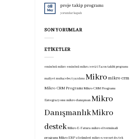
için
programı
proje takip programı
08
için
May
proje
yorumlar kapalı
takip
programı
için
SON YORUMLAR
ETIKETLER
eminönü mikro
eminönü mikro servisi
Fason takibi programı
Mikro
mikro crm
maliyet muhasebesi yazılımı
Mikro CRM Programı
Mikro CRM Programı
Mikro
Entegrasyonu
mikro danışman
Danışmanlık
Mikro
destek
Mikro E-Fatura
mikro el terminali
programı
Mikro ERP çözümleri
mikro esenyurt destek