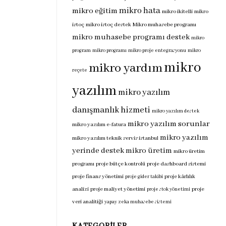
mikro hata
mikro eğitim
mikro ikitelli
mikro
istoç
mikro istoç destek
Mikro muhasebe programı
mikro muhasebe programı destek
mikro
program
mikro programı
mikro proje entegrasyonu
mikro
mikro
mikro yardım
reçete
yazılım
mikro yazılım
danışmanlık hizmeti
mikro yazılım destek
mikro yazılım sorunlar
mikro yazılım e-fatura
mikro yazılım
mikro yazılım teknik servis istanbul
yerinde destek
mikro üretim
mikro üretim
programı
proje bütçe kontrolü
proje dashboard sistemi
proje finans yönetimi
proje kârlılık
proje gider takibi
analizi
proje maliyet yönetimi
proje
proje stok yönetimi
veri analitiği
yapay zeka muhasebe sistemi