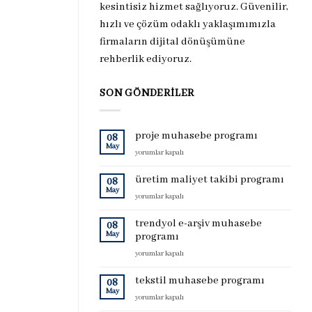
kesintisiz hizmet sağlıyoruz. Güvenilir,
hızlı ve çözüm odaklı yaklaşımımızla
firmaların dijital dönüşümüne
rehberlik ediyoruz.
SON GÖNDERILER
proje muhasebe programı
08
May
proje
yorumlar kapalı
muhasebe
programı
üretim maliyet takibi programı
08
için
May
üretim
yorumlar kapalı
maliyet
takibi
trendyol e-arşiv muhasebe
08
programı
May
programı
için
trendyol
yorumlar kapalı
e-
arşiv
tekstil muhasebe programı
08
muhasebe
May
tekstil
yorumlar kapalı
programı
muhasebe