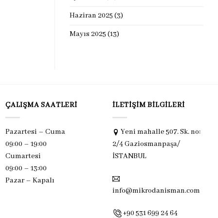
Haziran 2025
(3)
Mayıs 2025
(13)
ÇALIŞMA SAATLERI
İLETIŞIM BILGILERI
Pazartesi – Cuma
Yeni mahalle 507. Sk. no:
09:00 – 19:00
2/4 Gaziosmanpaşa/
Cumartesi
İSTANBUL
09:00 – 13:00
Pazar –
Kapalı
info@mikrodanisman.com
+90 531 699 24 64