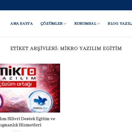
ANA SAYFA
ÇÖZÜMLER
KURUMSAL
BLOG YAZIL
ETIKET ARŞIVLERI:
MIKRO YAZILIM EĞITIM
lım Silivri Destek Eğitim ve
ışmanlık Hizmetleri