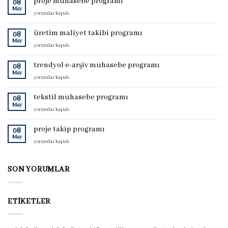
proje muhasebe programı
08
May
proje
yorumlar kapalı
muhasebe
programı
üretim maliyet takibi programı
08
için
May
üretim
yorumlar kapalı
maliyet
takibi
trendyol e-arşiv muhasebe programı
08
programı
May
trendyol
yorumlar kapalı
için
e-
arşiv
tekstil muhasebe programı
08
muhasebe
May
tekstil
yorumlar kapalı
programı
muhasebe
için
programı
proje takip programı
08
için
May
proje
yorumlar kapalı
takip
programı
için
SON YORUMLAR
ETIKETLER