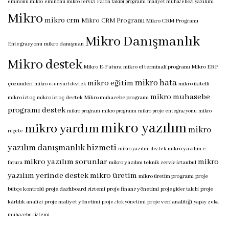
eminönü mikro
eminönü mikro servisi
Fason takibi programı
maliyet muhasebesi yazılımı
Mikro
mikro crm
Mikro CRM Programı
Mikro CRM Programı
Mikro Danışmanlık
Entegrasyonu
mikro danışman
Mikro destek
Mikro E-Fatura
mikro el terminali programı
Mikro ERP
mikro hata
mikro eğitim
çözümleri
mikro ikitelli
mikro esenyurt destek
mikro muhasebe
mikro istoç
mikro istoç destek
Mikro muhasebe programı
programı destek
mikro program
mikro programı
mikro proje entegrasyonu
mikro
mikro yazılım
mikro yardım
mikro
reçete
yazılım danışmanlık hizmeti
mikro yazılım e-
mikro yazılım destek
mikro yazılım sorunlar
mikro
fatura
mikro yazılım teknik servis istanbul
yazılım yerinde destek
mikro üretim
mikro üretim programı
proje
bütçe kontrolü
proje dashboard sistemi
proje finans yönetimi
proje
proje gider takibi
kârlılık analizi
proje maliyet yönetimi
proje veri analitiği
proje stok yönetimi
yapay zeka
muhasebe sistemi