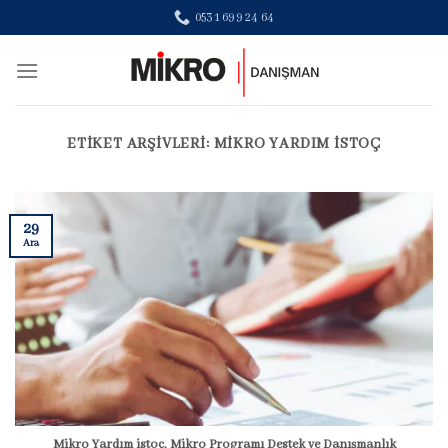
Skip
0531 699 24 64
to
content
ETIKET ARŞIVLERI:
MIKRO YARDIM ISTOÇ
29
Ara
Mikro Yardım istoç, Mikro Programı Destek ve Danışmanlık