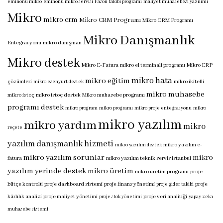
eminönü mikro
eminönü mikro servisi
Fason takibi programı
maliyet muhasebesi yazılımı
Mikro
mikro crm
Mikro CRM Programı
Mikro CRM Programı
Mikro Danışmanlık
Entegrasyonu
mikro danışman
Mikro destek
Mikro E-Fatura
mikro el terminali programı
Mikro ERP
mikro hata
mikro eğitim
çözümleri
mikro ikitelli
mikro esenyurt destek
mikro muhasebe
mikro istoç
mikro istoç destek
Mikro muhasebe programı
programı destek
mikro program
mikro programı
mikro proje entegrasyonu
mikro
mikro yazılım
mikro yardım
mikro
reçete
yazılım danışmanlık hizmeti
mikro yazılım e-
mikro yazılım destek
mikro yazılım sorunlar
mikro
fatura
mikro yazılım teknik servis istanbul
yazılım yerinde destek
mikro üretim
mikro üretim programı
proje
bütçe kontrolü
proje dashboard sistemi
proje finans yönetimi
proje
proje gider takibi
kârlılık analizi
proje maliyet yönetimi
proje veri analitiği
proje stok yönetimi
yapay zeka
muhasebe sistemi