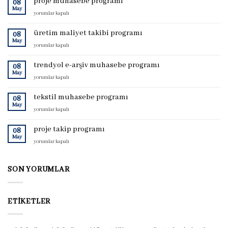
proje muhasebe programı
08
May
proje
yorumlar kapalı
muhasebe
programı
üretim maliyet takibi programı
08
için
May
üretim
yorumlar kapalı
maliyet
takibi
trendyol e-arşiv muhasebe programı
08
programı
May
trendyol
yorumlar kapalı
için
e-
arşiv
tekstil muhasebe programı
08
muhasebe
May
tekstil
yorumlar kapalı
programı
muhasebe
için
programı
proje takip programı
08
için
May
proje
yorumlar kapalı
takip
programı
için
SON YORUMLAR
ETIKETLER