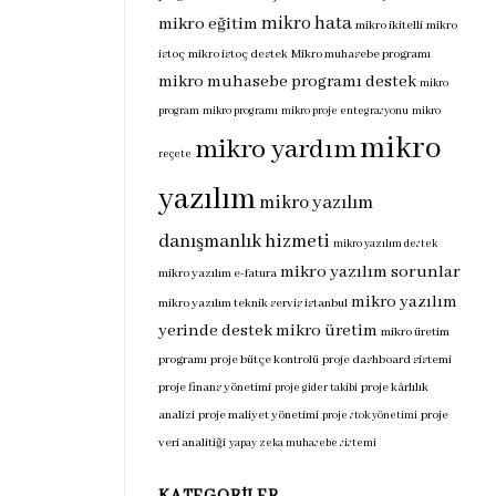
mikro hata
mikro eğitim
mikro ikitelli
mikro
istoç
mikro istoç destek
Mikro muhasebe programı
mikro muhasebe programı destek
mikro
program
mikro programı
mikro proje entegrasyonu
mikro
mikro
mikro yardım
reçete
yazılım
mikro yazılım
danışmanlık hizmeti
mikro yazılım destek
mikro yazılım sorunlar
mikro yazılım e-fatura
mikro yazılım
mikro yazılım teknik servis istanbul
yerinde destek
mikro üretim
mikro üretim
programı
proje bütçe kontrolü
proje dashboard sistemi
proje finans yönetimi
proje kârlılık
proje gider takibi
analizi
proje maliyet yönetimi
proje
proje stok yönetimi
veri analitiği
yapay zeka muhasebe sistemi