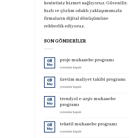
kesintisiz hizmet sağlıyoruz. Güvenilir,
hızlı ve çözüm odaklı yaklaşımımızla
firmaların dijital dönüşümüne
rehberlik ediyoruz.
SON GÖNDERILER
proje muhasebe programı
08
May
proje
yorumlar kapalı
muhasebe
programı
üretim maliyet takibi programı
08
için
May
üretim
yorumlar kapalı
maliyet
takibi
trendyol e-arşiv muhasebe
08
programı
May
programı
için
trendyol
yorumlar kapalı
e-
arşiv
tekstil muhasebe programı
08
muhasebe
May
tekstil
yorumlar kapalı
programı
muhasebe