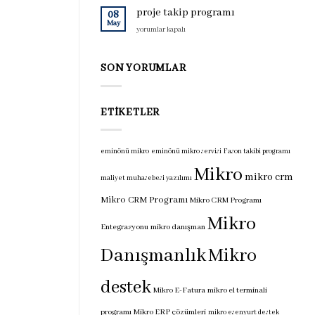
için
programı
proje takip programı
08
için
May
proje
yorumlar kapalı
takip
programı
için
SON YORUMLAR
ETIKETLER
eminönü mikro
eminönü mikro servisi
Fason takibi programı
Mikro
mikro crm
maliyet muhasebesi yazılımı
Mikro CRM Programı
Mikro CRM Programı
Mikro
Entegrasyonu
mikro danışman
Danışmanlık
Mikro
destek
Mikro E-Fatura
mikro el terminali
programı
Mikro ERP çözümleri
mikro esenyurt destek