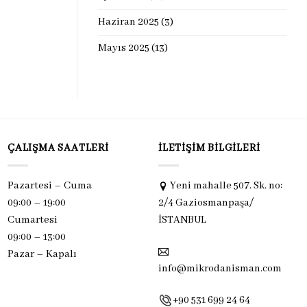
Haziran 2025
(3)
Mayıs 2025
(13)
ÇALIŞMA SAATLERI
İLETIŞIM BILGILERI
Pazartesi – Cuma
Yeni mahalle 507. Sk. no:
09:00 – 19:00
2/4 Gaziosmanpaşa/
Cumartesi
İSTANBUL
09:00 – 13:00
Pazar –
Kapalı
info@mikrodanisman.com
+90 531 699 24 64