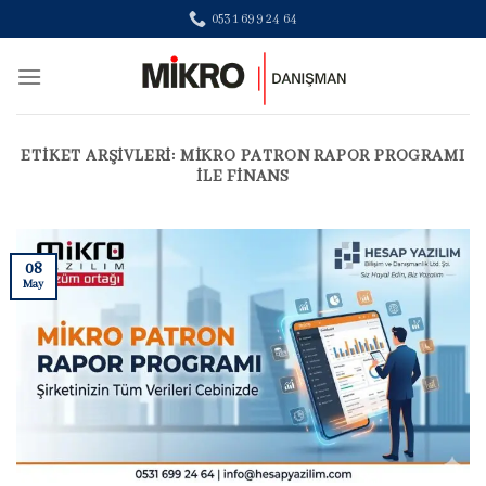
Skip
0531 699 24 64
to
content
ETIKET ARŞIVLERI:
MIKRO PATRON RAPOR PROGRAMI
ILE FINANS
08
May