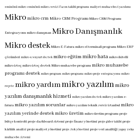
eminönü mikro
eminönü mikro servisi
Fason takibi programı
maliyet muhasebesi yazılımı
Mikro
mikro crm
Mikro CRM Programı
Mikro CRM Programı
Mikro Danışmanlık
Entegrasyonu
mikro danışman
Mikro destek
Mikro E-Fatura
mikro el terminali programı
Mikro ERP
mikro hata
mikro eğitim
çözümleri
mikro ikitelli
mikro esenyurt destek
mikro muhasebe
mikro istoç
mikro istoç destek
Mikro muhasebe programı
programı destek
mikro program
mikro programı
mikro proje entegrasyonu
mikro
mikro yazılım
mikro yardım
mikro
reçete
yazılım danışmanlık hizmeti
mikro yazılım e-
mikro yazılım destek
mikro yazılım sorunlar
mikro
fatura
mikro yazılım teknik servis istanbul
yazılım yerinde destek
mikro üretim
mikro üretim programı
proje
bütçe kontrolü
proje dashboard sistemi
proje finans yönetimi
proje
proje gider takibi
kârlılık analizi
proje maliyet yönetimi
proje veri analitiği
proje stok yönetimi
yapay zeka
muhasebe sistemi