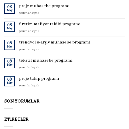
proje muhasebe programı
08
May
proje
yorumlar kapalı
muhasebe
programı
üretim maliyet takibi programı
08
için
May
üretim
yorumlar kapalı
maliyet
takibi
trendyol e-arşiv muhasebe programı
08
programı
May
trendyol
yorumlar kapalı
için
e-
arşiv
tekstil muhasebe programı
08
muhasebe
May
tekstil
yorumlar kapalı
programı
muhasebe
için
programı
proje takip programı
08
için
May
proje
yorumlar kapalı
takip
programı
için
SON YORUMLAR
ETIKETLER