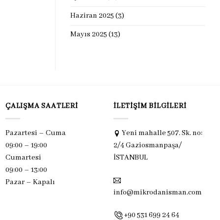
Haziran 2025
(3)
Mayıs 2025
(13)
ÇALIŞMA SAATLERI
İLETIŞIM BILGILERI
Pazartesi – Cuma
Yeni mahalle 507. Sk. no:
09:00 – 19:00
2/4 Gaziosmanpaşa/
Cumartesi
İSTANBUL
09:00 – 13:00
Pazar –
Kapalı
info@mikrodanisman.com
+90 531 699 24 64