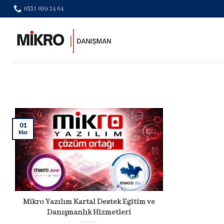
Skip
0531 699 24 64
to
content
01
Mar
Mikro Yazılım Kartal Destek Eğitim ve
Danışmanlık Hizmetleri