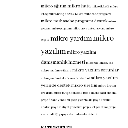
mikro hata
mikro eğitim
mikro ikitelli
mikro
istoç
mikro istoç destek
Mikro muhasebe programı
mikro muhasebe programı destek
mikro
program
mikro programı
mikro proje entegrasyonu
mikro
mikro
mikro yardım
reçete
yazılım
mikro yazılım
danışmanlık hizmeti
mikro yazılım destek
mikro yazılım sorunlar
mikro yazılım e-fatura
mikro yazılım
mikro yazılım teknik servis istanbul
yerinde destek
mikro üretim
mikro üretim
programı
proje bütçe kontrolü
proje dashboard sistemi
proje finans yönetimi
proje kârlılık
proje gider takibi
analizi
proje maliyet yönetimi
proje
proje stok yönetimi
veri analitiği
yapay zeka muhasebe sistemi