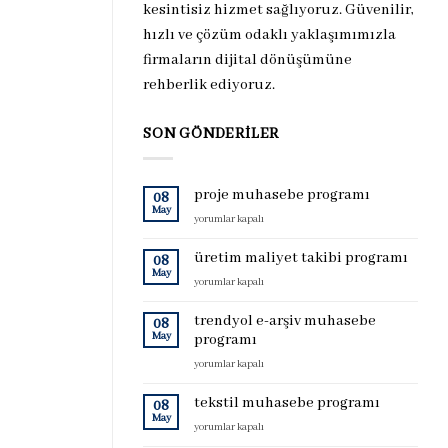
kesintisiz hizmet sağlıyoruz. Güvenilir,
hızlı ve çözüm odaklı yaklaşımımızla
firmaların dijital dönüşümüne
rehberlik ediyoruz.
SON GÖNDERILER
proje muhasebe programı
08
May
proje
yorumlar kapalı
muhasebe
programı
üretim maliyet takibi programı
08
için
May
üretim
yorumlar kapalı
maliyet
takibi
trendyol e-arşiv muhasebe
08
programı
May
programı
için
trendyol
yorumlar kapalı
e-
arşiv
tekstil muhasebe programı
08
muhasebe
May
tekstil
yorumlar kapalı
programı
muhasebe