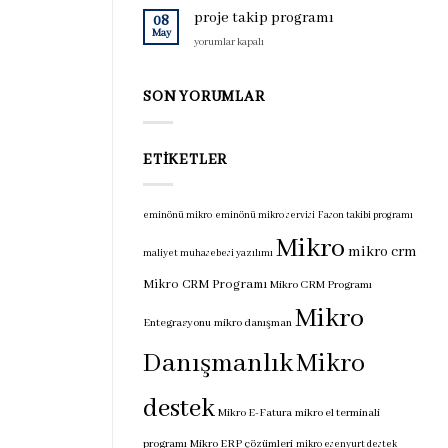
için
programı
proje takip programı
08
için
May
proje
yorumlar kapalı
takip
programı
için
SON YORUMLAR
ETIKETLER
eminönü mikro
eminönü mikro servisi
Fason takibi programı
Mikro
mikro crm
maliyet muhasebesi yazılımı
Mikro CRM Programı
Mikro CRM Programı
Mikro
Entegrasyonu
mikro danışman
Danışmanlık
Mikro
destek
Mikro E-Fatura
mikro el terminali
programı
Mikro ERP çözümleri
mikro esenyurt destek