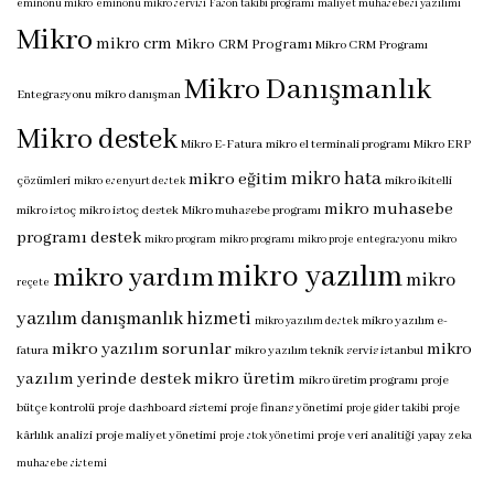
eminönü mikro
eminönü mikro servisi
Fason takibi programı
maliyet muhasebesi yazılımı
Mikro
mikro crm
Mikro CRM Programı
Mikro CRM Programı
Mikro Danışmanlık
Entegrasyonu
mikro danışman
Mikro destek
Mikro E-Fatura
mikro el terminali programı
Mikro ERP
mikro hata
mikro eğitim
çözümleri
mikro ikitelli
mikro esenyurt destek
mikro muhasebe
mikro istoç
mikro istoç destek
Mikro muhasebe programı
programı destek
mikro program
mikro programı
mikro proje entegrasyonu
mikro
mikro yazılım
mikro yardım
mikro
reçete
yazılım danışmanlık hizmeti
mikro yazılım e-
mikro yazılım destek
mikro yazılım sorunlar
mikro
fatura
mikro yazılım teknik servis istanbul
yazılım yerinde destek
mikro üretim
mikro üretim programı
proje
bütçe kontrolü
proje dashboard sistemi
proje finans yönetimi
proje
proje gider takibi
kârlılık analizi
proje maliyet yönetimi
proje veri analitiği
proje stok yönetimi
yapay zeka
muhasebe sistemi