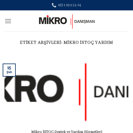
Skip
0531 699 24 64
to
content
ETIKET ARŞIVLERI:
MIKRO ISTOÇ YARDIM
15
Şub
Mikro İSTOÇ Destek ve Yardım Hizmetleri