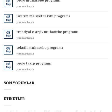
proje muhasebe programı
08
May
proje
yorumlar kapalı
muhasebe
programı
üretim maliyet takibi programı
08
için
May
üretim
yorumlar kapalı
maliyet
takibi
trendyol e-arşiv muhasebe programı
08
programı
May
trendyol
yorumlar kapalı
için
e-
arşiv
tekstil muhasebe programı
08
muhasebe
May
tekstil
yorumlar kapalı
programı
muhasebe
için
programı
proje takip programı
08
için
May
proje
yorumlar kapalı
takip
programı
için
SON YORUMLAR
ETIKETLER