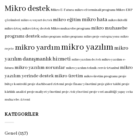
Mikro destek
Mikro E-Fatura
mikro el terminali programı
Mikro ERP
mikro hata
mikro eğitim
çözümleri
mikro ikitelli
mikro esenyurt destek
mikro muhasebe
mikro istoç
mikro istoç destek
Mikro muhasebe programı
programı destek
mikro program
mikro programı
mikro proje entegrasyonu
mikro
mikro yazılım
mikro yardım
mikro
reçete
yazılım danışmanlık hizmeti
mikro yazılım e-
mikro yazılım destek
mikro yazılım sorunlar
mikro
fatura
mikro yazılım teknik servis istanbul
yazılım yerinde destek
mikro üretim
mikro üretim programı
proje
bütçe kontrolü
proje dashboard sistemi
proje finans yönetimi
proje
proje gider takibi
kârlılık analizi
proje maliyet yönetimi
proje veri analitiği
proje stok yönetimi
yapay zeka
muhasebe sistemi
KATEGORILER
Genel
(157)