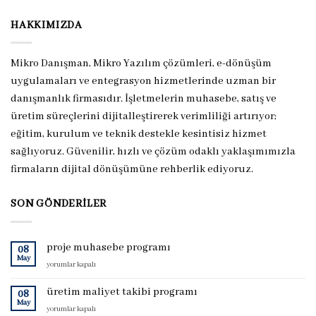
HAKKIMIZDA
Mikro Danışman, Mikro Yazılım çözümleri, e-dönüşüm
uygulamaları ve entegrasyon hizmetlerinde uzman bir
danışmanlık firmasıdır. İşletmelerin muhasebe, satış ve
üretim süreçlerini dijitalleştirerek verimliliği artırıyor;
eğitim, kurulum ve teknik destekle kesintisiz hizmet
sağlıyoruz. Güvenilir, hızlı ve çözüm odaklı yaklaşımımızla
firmaların dijital dönüşümüne rehberlik ediyoruz.
SON GÖNDERILER
proje muhasebe programı
08
May
proje
yorumlar kapalı
muhasebe
programı
üretim maliyet takibi programı
08
için
May
üretim
yorumlar kapalı