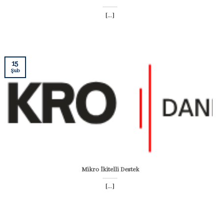
[...]
15
Şub
Mikro İkitelli Destek
[...]