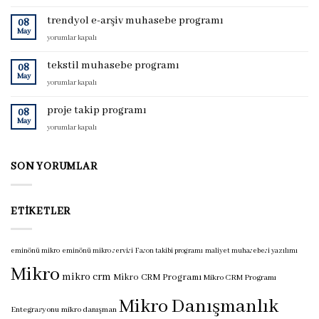
maliyet
takibi
trendyol e-arşiv muhasebe programı
08
programı
May
trendyol
yorumlar kapalı
için
e-
arşiv
tekstil muhasebe programı
08
muhasebe
May
tekstil
yorumlar kapalı
programı
muhasebe
için
programı
proje takip programı
08
için
May
proje
yorumlar kapalı
takip
programı
için
SON YORUMLAR
ETIKETLER
eminönü mikro
eminönü mikro servisi
Fason takibi programı
maliyet muhasebesi yazılımı
Mikro
mikro crm
Mikro CRM Programı
Mikro CRM Programı
Mikro Danışmanlık
Entegrasyonu
mikro danışman