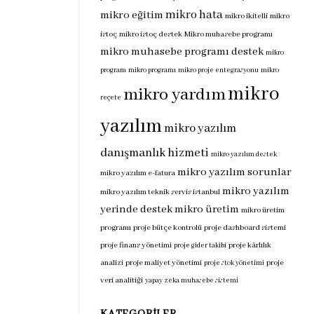
mikro hata
mikro eğitim
mikro ikitelli
mikro
istoç
mikro istoç destek
Mikro muhasebe programı
mikro muhasebe programı destek
mikro
program
mikro programı
mikro proje entegrasyonu
mikro
mikro
mikro yardım
reçete
yazılım
mikro yazılım
danışmanlık hizmeti
mikro yazılım destek
mikro yazılım sorunlar
mikro yazılım e-fatura
mikro yazılım
mikro yazılım teknik servis istanbul
yerinde destek
mikro üretim
mikro üretim
programı
proje bütçe kontrolü
proje dashboard sistemi
proje finans yönetimi
proje kârlılık
proje gider takibi
analizi
proje maliyet yönetimi
proje
proje stok yönetimi
veri analitiği
yapay zeka muhasebe sistemi