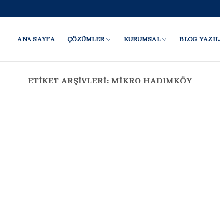
ANA SAYFA
ÇÖZÜMLER
KURUMSAL
BLOG YAZIL
ETIKET ARŞIVLERI:
MIKRO HADIMKÖY