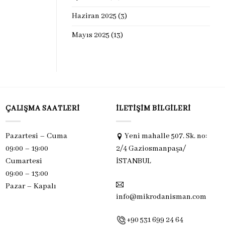
Haziran 2025
(3)
Mayıs 2025
(13)
ÇALIŞMA SAATLERI
İLETIŞIM BILGILERI
Pazartesi – Cuma
Yeni mahalle 507. Sk. no:
09:00 – 19:00
2/4 Gaziosmanpaşa/
Cumartesi
İSTANBUL
09:00 – 13:00
Pazar –
Kapalı
info@mikrodanisman.com
+90 531 699 24 64