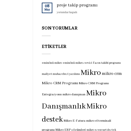
için
programı
proje takip programı
08
için
May
proje
yorumlar kapalı
takip
programı
için
SON YORUMLAR
ETIKETLER
eminönü mikro
eminönü mikro servisi
Fason takibi programı
Mikro
mikro crm
maliyet muhasebesi yazılımı
Mikro CRM Programı
Mikro CRM Programı
Mikro
Entegrasyonu
mikro danışman
Danışmanlık
Mikro
destek
Mikro E-Fatura
mikro el terminali
programı
Mikro ERP çözümleri
mikro esenyurt destek