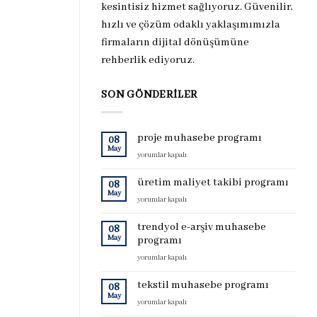
kesintisiz hizmet sağlıyoruz. Güvenilir,
hızlı ve çözüm odaklı yaklaşımımızla
firmaların dijital dönüşümüne
rehberlik ediyoruz.
SON GÖNDERILER
proje muhasebe programı
08
May
proje
yorumlar kapalı
muhasebe
programı
üretim maliyet takibi programı
08
için
May
üretim
yorumlar kapalı
maliyet
takibi
trendyol e-arşiv muhasebe
08
programı
May
programı
için
trendyol
yorumlar kapalı
e-
arşiv
tekstil muhasebe programı
08
muhasebe
May
tekstil
yorumlar kapalı
programı
muhasebe