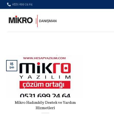
Skip
0531 699 24 64
to
content
15
Şub
Mikro Hadımköy Destek ve Yardım
Hizmetleri