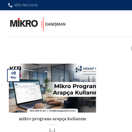
Skip
0531 699 24 64
to
content
08
May
mikro programı arapça kullanım
[...]