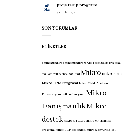
için
programı
proje takip programı
08
için
May
proje
yorumlar kapalı
takip
programı
için
SON YORUMLAR
ETIKETLER
eminönü mikro
eminönü mikro servisi
Fason takibi programı
Mikro
mikro crm
maliyet muhasebesi yazılımı
Mikro CRM Programı
Mikro CRM Programı
Mikro
Entegrasyonu
mikro danışman
Danışmanlık
Mikro
destek
Mikro E-Fatura
mikro el terminali
programı
Mikro ERP çözümleri
mikro esenyurt destek