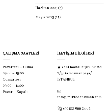
Haziran 2025
(3)
Mayıs 2025
(13)
ÇALIŞMA SAATLERI
İLETIŞIM BILGILERI
Pazartesi – Cuma
Yeni mahalle 507. Sk. no:
09:00 – 19:00
2/4 Gaziosmanpaşa/
Cumartesi
İSTANBUL
09:00 – 13:00
Pazar –
Kapalı
info@mikrodanisman.com
+90 531 699 24 64