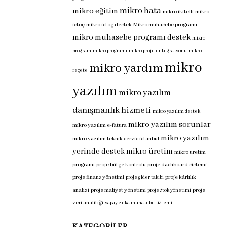
mikro hata
mikro eğitim
mikro ikitelli
mikro
istoç
mikro istoç destek
Mikro muhasebe programı
mikro muhasebe programı destek
mikro
program
mikro programı
mikro proje entegrasyonu
mikro
mikro
mikro yardım
reçete
yazılım
mikro yazılım
danışmanlık hizmeti
mikro yazılım destek
mikro yazılım sorunlar
mikro yazılım e-fatura
mikro yazılım
mikro yazılım teknik servis istanbul
yerinde destek
mikro üretim
mikro üretim
programı
proje bütçe kontrolü
proje dashboard sistemi
proje finans yönetimi
proje kârlılık
proje gider takibi
analizi
proje maliyet yönetimi
proje
proje stok yönetimi
veri analitiği
yapay zeka muhasebe sistemi