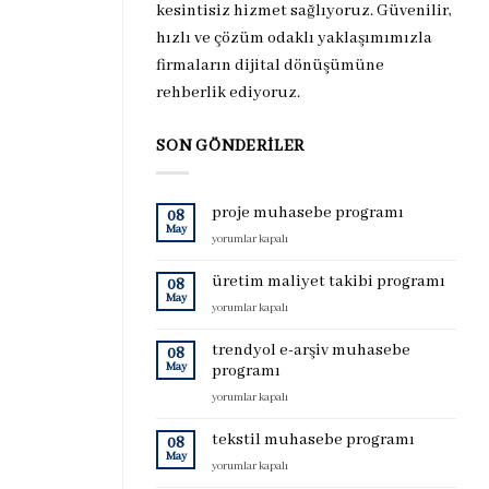
kesintisiz hizmet sağlıyoruz. Güvenilir,
hızlı ve çözüm odaklı yaklaşımımızla
firmaların dijital dönüşümüne
rehberlik ediyoruz.
SON GÖNDERILER
proje muhasebe programı
08
May
proje
yorumlar kapalı
muhasebe
programı
üretim maliyet takibi programı
08
için
May
üretim
yorumlar kapalı
maliyet
takibi
trendyol e-arşiv muhasebe
08
programı
May
programı
için
trendyol
yorumlar kapalı
e-
arşiv
tekstil muhasebe programı
08
muhasebe
May
tekstil
yorumlar kapalı
programı
muhasebe