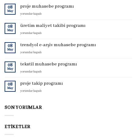
proje muhasebe programı
08
May
proje
yorumlar kapalı
muhasebe
programı
üretim maliyet takibi programı
08
için
May
üretim
yorumlar kapalı
maliyet
takibi
trendyol e-arşiv muhasebe programı
08
programı
May
trendyol
yorumlar kapalı
için
e-
arşiv
tekstil muhasebe programı
08
muhasebe
May
tekstil
yorumlar kapalı
programı
muhasebe
için
programı
proje takip programı
08
için
May
proje
yorumlar kapalı
takip
programı
için
SON YORUMLAR
ETIKETLER