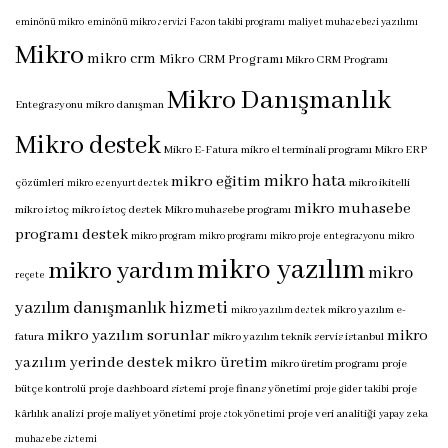
eminönü mikro
eminönü mikro servisi
Fason takibi programı
maliyet muhasebesi yazılımı
Mikro
mikro crm
Mikro CRM Programı
Mikro CRM Programı
Mikro Danışmanlık
Entegrasyonu
mikro danışman
Mikro destek
Mikro E-Fatura
mikro el terminali programı
Mikro ERP
mikro hata
mikro eğitim
çözümleri
mikro ikitelli
mikro esenyurt destek
mikro muhasebe
mikro istoç
mikro istoç destek
Mikro muhasebe programı
programı destek
mikro program
mikro programı
mikro proje entegrasyonu
mikro
mikro yazılım
mikro yardım
mikro
reçete
yazılım danışmanlık hizmeti
mikro yazılım e-
mikro yazılım destek
mikro yazılım sorunlar
mikro
fatura
mikro yazılım teknik servis istanbul
yazılım yerinde destek
mikro üretim
mikro üretim programı
proje
bütçe kontrolü
proje dashboard sistemi
proje finans yönetimi
proje
proje gider takibi
kârlılık analizi
proje maliyet yönetimi
proje veri analitiği
proje stok yönetimi
yapay zeka
muhasebe sistemi