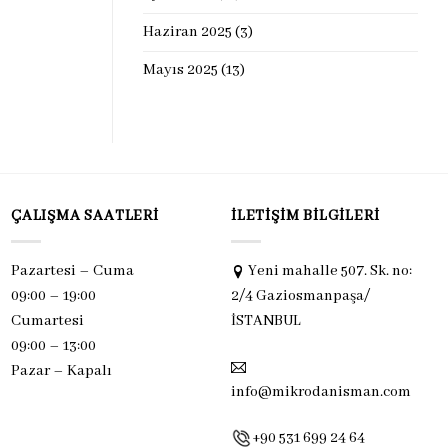
Haziran 2025
(3)
Mayıs 2025
(13)
ÇALIŞMA SAATLERI
İLETIŞIM BILGILERI
Pazartesi – Cuma
Yeni mahalle 507. Sk. no:
09:00 – 19:00
2/4 Gaziosmanpaşa/
Cumartesi
İSTANBUL
09:00 – 13:00
Pazar –
Kapalı
info@mikrodanisman.com
+90 531 699 24 64