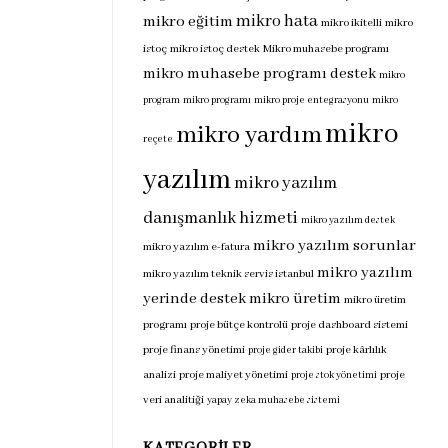
mikro hata
mikro eğitim
mikro ikitelli
mikro
istoç
mikro istoç destek
Mikro muhasebe programı
mikro muhasebe programı destek
mikro
program
mikro programı
mikro proje entegrasyonu
mikro
mikro
mikro yardım
reçete
yazılım
mikro yazılım
danışmanlık hizmeti
mikro yazılım destek
mikro yazılım sorunlar
mikro yazılım e-fatura
mikro yazılım
mikro yazılım teknik servis istanbul
yerinde destek
mikro üretim
mikro üretim
programı
proje bütçe kontrolü
proje dashboard sistemi
proje finans yönetimi
proje kârlılık
proje gider takibi
analizi
proje maliyet yönetimi
proje
proje stok yönetimi
veri analitiği
yapay zeka muhasebe sistemi