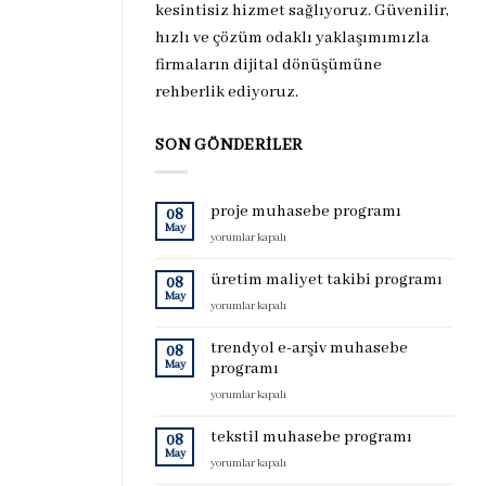
kesintisiz hizmet sağlıyoruz. Güvenilir,
hızlı ve çözüm odaklı yaklaşımımızla
firmaların dijital dönüşümüne
rehberlik ediyoruz.
SON GÖNDERILER
proje muhasebe programı
08
May
proje
yorumlar kapalı
muhasebe
programı
üretim maliyet takibi programı
08
için
May
üretim
yorumlar kapalı
maliyet
takibi
trendyol e-arşiv muhasebe
08
programı
May
programı
için
trendyol
yorumlar kapalı
e-
arşiv
tekstil muhasebe programı
08
muhasebe
May
tekstil
yorumlar kapalı
programı
muhasebe