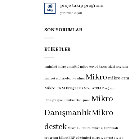
için
programı
proje takip programı
08
için
May
proje
yorumlar kapalı
takip
programı
için
SON YORUMLAR
ETIKETLER
eminönü mikro
eminönü mikro servisi
Fason takibi programı
Mikro
mikro crm
maliyet muhasebesi yazılımı
Mikro CRM Programı
Mikro CRM Programı
Mikro
Entegrasyonu
mikro danışman
Danışmanlık
Mikro
destek
Mikro E-Fatura
mikro el terminali
programı
Mikro ERP çözümleri
mikro esenyurt destek