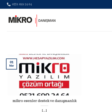
Skip
0531 699 24 64
to
content
01
Mar
mikro esenler destek ve danışmanlık
[...]