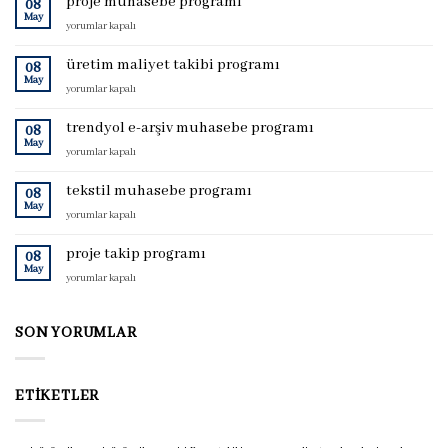
proje muhasebe programı
08
May
proje
yorumlar kapalı
muhasebe
programı
üretim maliyet takibi programı
08
için
May
üretim
yorumlar kapalı
maliyet
takibi
trendyol e-arşiv muhasebe programı
08
programı
May
trendyol
yorumlar kapalı
için
e-
arşiv
tekstil muhasebe programı
08
muhasebe
May
tekstil
yorumlar kapalı
programı
muhasebe
için
programı
proje takip programı
08
için
May
proje
yorumlar kapalı
takip
programı
için
SON YORUMLAR
ETIKETLER