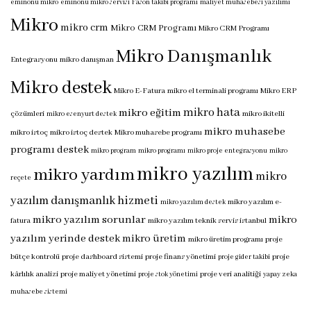
eminönü mikro
eminönü mikro servisi
Fason takibi programı
maliyet muhasebesi yazılımı
Mikro
mikro crm
Mikro CRM Programı
Mikro CRM Programı
Mikro Danışmanlık
Entegrasyonu
mikro danışman
Mikro destek
Mikro E-Fatura
mikro el terminali programı
Mikro ERP
mikro hata
mikro eğitim
çözümleri
mikro ikitelli
mikro esenyurt destek
mikro muhasebe
mikro istoç
mikro istoç destek
Mikro muhasebe programı
programı destek
mikro program
mikro programı
mikro proje entegrasyonu
mikro
mikro yazılım
mikro yardım
mikro
reçete
yazılım danışmanlık hizmeti
mikro yazılım e-
mikro yazılım destek
mikro yazılım sorunlar
mikro
fatura
mikro yazılım teknik servis istanbul
yazılım yerinde destek
mikro üretim
mikro üretim programı
proje
bütçe kontrolü
proje dashboard sistemi
proje finans yönetimi
proje
proje gider takibi
kârlılık analizi
proje maliyet yönetimi
proje veri analitiği
proje stok yönetimi
yapay zeka
muhasebe sistemi