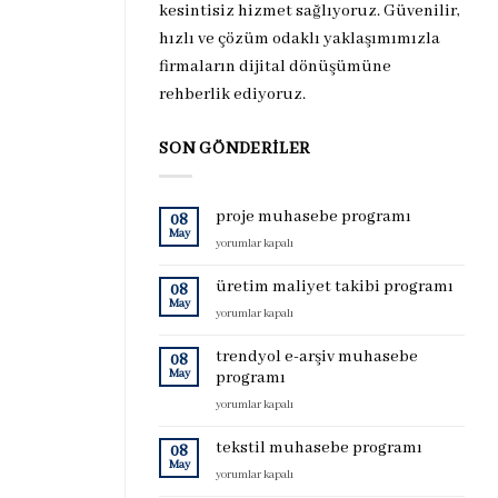
kesintisiz hizmet sağlıyoruz. Güvenilir,
hızlı ve çözüm odaklı yaklaşımımızla
firmaların dijital dönüşümüne
rehberlik ediyoruz.
SON GÖNDERILER
proje muhasebe programı
08
May
proje
yorumlar kapalı
muhasebe
programı
üretim maliyet takibi programı
08
için
May
üretim
yorumlar kapalı
maliyet
takibi
trendyol e-arşiv muhasebe
08
programı
May
programı
için
trendyol
yorumlar kapalı
e-
arşiv
tekstil muhasebe programı
08
muhasebe
May
tekstil
yorumlar kapalı
programı
muhasebe