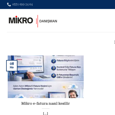
Skip
0531 699 24 64
to
content
08
Nis
Mikro e-fatura nasıl kesilir
[...]