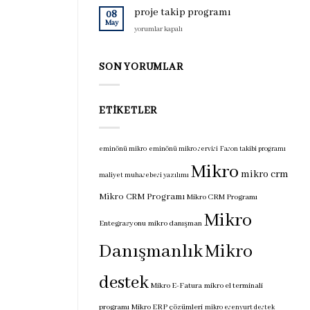
için
programı
proje takip programı
08
için
May
proje
yorumlar kapalı
takip
programı
için
SON YORUMLAR
ETIKETLER
eminönü mikro
eminönü mikro servisi
Fason takibi programı
Mikro
mikro crm
maliyet muhasebesi yazılımı
Mikro CRM Programı
Mikro CRM Programı
Mikro
Entegrasyonu
mikro danışman
Danışmanlık
Mikro
destek
Mikro E-Fatura
mikro el terminali
programı
Mikro ERP çözümleri
mikro esenyurt destek