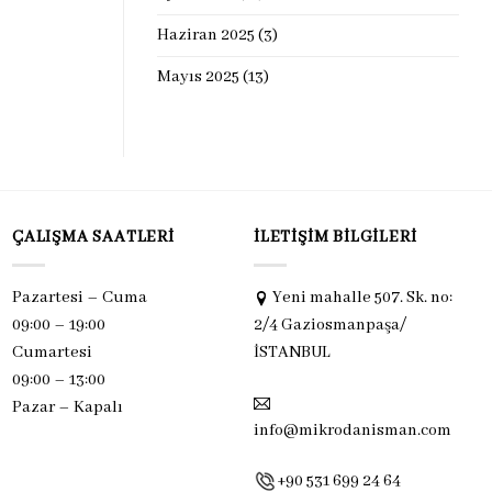
Haziran 2025
(3)
Mayıs 2025
(13)
ÇALIŞMA SAATLERI
İLETIŞIM BILGILERI
Pazartesi – Cuma
Yeni mahalle 507. Sk. no:
09:00 – 19:00
2/4 Gaziosmanpaşa/
Cumartesi
İSTANBUL
09:00 – 13:00
Pazar –
Kapalı
info@mikrodanisman.com
+90 531 699 24 64