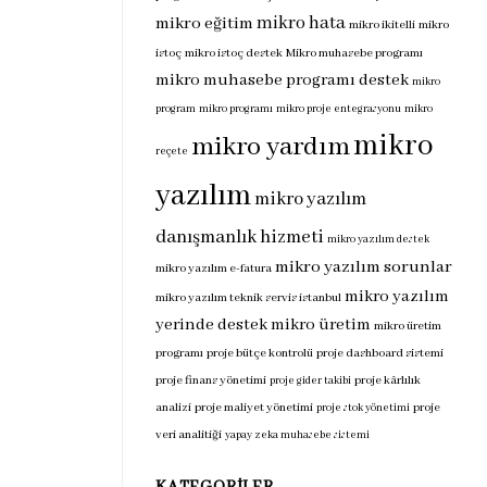
mikro hata
mikro eğitim
mikro ikitelli
mikro
istoç
mikro istoç destek
Mikro muhasebe programı
mikro muhasebe programı destek
mikro
program
mikro programı
mikro proje entegrasyonu
mikro
mikro
mikro yardım
reçete
yazılım
mikro yazılım
danışmanlık hizmeti
mikro yazılım destek
mikro yazılım sorunlar
mikro yazılım e-fatura
mikro yazılım
mikro yazılım teknik servis istanbul
yerinde destek
mikro üretim
mikro üretim
programı
proje bütçe kontrolü
proje dashboard sistemi
proje finans yönetimi
proje kârlılık
proje gider takibi
analizi
proje maliyet yönetimi
proje
proje stok yönetimi
veri analitiği
yapay zeka muhasebe sistemi