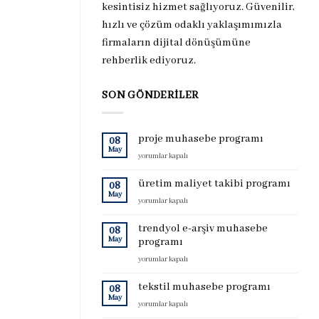
kesintisiz hizmet sağlıyoruz. Güvenilir,
hızlı ve çözüm odaklı yaklaşımımızla
firmaların dijital dönüşümüne
rehberlik ediyoruz.
SON GÖNDERILER
proje muhasebe programı
08
May
proje
yorumlar kapalı
muhasebe
programı
üretim maliyet takibi programı
08
için
May
üretim
yorumlar kapalı
maliyet
takibi
trendyol e-arşiv muhasebe
08
programı
May
programı
için
trendyol
yorumlar kapalı
e-
arşiv
tekstil muhasebe programı
08
muhasebe
May
tekstil
yorumlar kapalı
programı
muhasebe