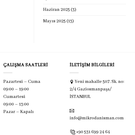
Haziran 2025
(3)
Mayıs 2025
(13)
ÇALIŞMA SAATLERI
İLETIŞIM BILGILERI
Pazartesi – Cuma
Yeni mahalle 507. Sk. no:
09:00 – 19:00
2/4 Gaziosmanpaşa/
Cumartesi
İSTANBUL
09:00 – 13:00
Pazar –
Kapalı
info@mikrodanisman.com
+90 531 699 24 64