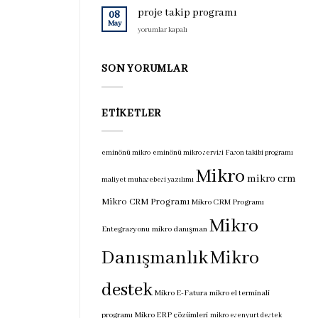
için
programı
proje takip programı
08
için
May
proje
yorumlar kapalı
takip
programı
için
SON YORUMLAR
ETIKETLER
eminönü mikro
eminönü mikro servisi
Fason takibi programı
Mikro
mikro crm
maliyet muhasebesi yazılımı
Mikro CRM Programı
Mikro CRM Programı
Mikro
Entegrasyonu
mikro danışman
Danışmanlık
Mikro
destek
Mikro E-Fatura
mikro el terminali
programı
Mikro ERP çözümleri
mikro esenyurt destek