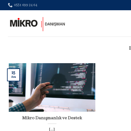
Skip
0531 699 24 64
to
content
15
Ara
Mikro Danışmanlık ve Destek
[...]