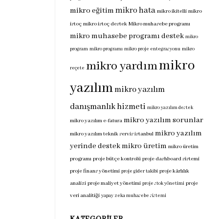
mikro hata
mikro eğitim
mikro ikitelli
mikro
istoç
mikro istoç destek
Mikro muhasebe programı
mikro muhasebe programı destek
mikro
program
mikro programı
mikro proje entegrasyonu
mikro
mikro
mikro yardım
reçete
yazılım
mikro yazılım
danışmanlık hizmeti
mikro yazılım destek
mikro yazılım sorunlar
mikro yazılım e-fatura
mikro yazılım
mikro yazılım teknik servis istanbul
yerinde destek
mikro üretim
mikro üretim
programı
proje bütçe kontrolü
proje dashboard sistemi
proje finans yönetimi
proje kârlılık
proje gider takibi
analizi
proje maliyet yönetimi
proje
proje stok yönetimi
veri analitiği
yapay zeka muhasebe sistemi