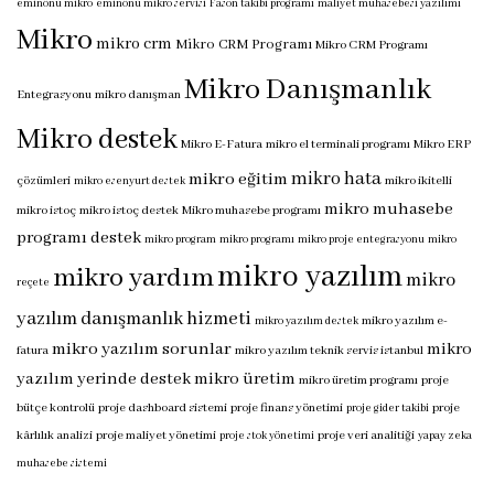
eminönü mikro
eminönü mikro servisi
Fason takibi programı
maliyet muhasebesi yazılımı
Mikro
mikro crm
Mikro CRM Programı
Mikro CRM Programı
Mikro Danışmanlık
Entegrasyonu
mikro danışman
Mikro destek
Mikro E-Fatura
mikro el terminali programı
Mikro ERP
mikro hata
mikro eğitim
çözümleri
mikro ikitelli
mikro esenyurt destek
mikro muhasebe
mikro istoç
mikro istoç destek
Mikro muhasebe programı
programı destek
mikro program
mikro programı
mikro proje entegrasyonu
mikro
mikro yazılım
mikro yardım
mikro
reçete
yazılım danışmanlık hizmeti
mikro yazılım e-
mikro yazılım destek
mikro yazılım sorunlar
mikro
fatura
mikro yazılım teknik servis istanbul
yazılım yerinde destek
mikro üretim
mikro üretim programı
proje
bütçe kontrolü
proje dashboard sistemi
proje finans yönetimi
proje
proje gider takibi
kârlılık analizi
proje maliyet yönetimi
proje veri analitiği
proje stok yönetimi
yapay zeka
muhasebe sistemi