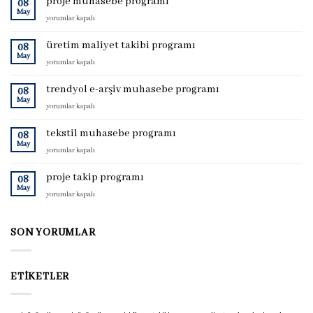
proje muhasebe programı
08
May
proje
yorumlar kapalı
muhasebe
programı
üretim maliyet takibi programı
08
için
May
üretim
yorumlar kapalı
maliyet
takibi
trendyol e-arşiv muhasebe programı
08
programı
May
trendyol
yorumlar kapalı
için
e-
arşiv
tekstil muhasebe programı
08
muhasebe
May
tekstil
yorumlar kapalı
programı
muhasebe
için
programı
proje takip programı
08
için
May
proje
yorumlar kapalı
takip
programı
için
SON YORUMLAR
ETIKETLER