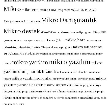
eminönü mikro
eminönü mikro servisi
Fason takibi programı
maliyet muhasebesi yazılımı
Mikro
mikro crm
Mikro CRM Programı
Mikro CRM Programı
Mikro Danışmanlık
Entegrasyonu
mikro danışman
Mikro destek
Mikro E-Fatura
mikro el terminali programı
Mikro ERP
mikro hata
mikro eğitim
çözümleri
mikro ikitelli
mikro esenyurt destek
mikro muhasebe
mikro istoç
mikro istoç destek
Mikro muhasebe programı
programı destek
mikro program
mikro programı
mikro proje entegrasyonu
mikro
mikro yazılım
mikro yardım
mikro
reçete
yazılım danışmanlık hizmeti
mikro yazılım e-
mikro yazılım destek
mikro yazılım sorunlar
mikro
fatura
mikro yazılım teknik servis istanbul
yazılım yerinde destek
mikro üretim
mikro üretim programı
proje
bütçe kontrolü
proje dashboard sistemi
proje finans yönetimi
proje
proje gider takibi
kârlılık analizi
proje maliyet yönetimi
proje veri analitiği
proje stok yönetimi
yapay zeka
muhasebe sistemi