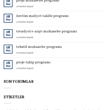
proje muhasebe programı
08
May
proje
yorumlar kapalı
muhasebe
programı
üretim maliyet takibi programı
08
için
May
üretim
yorumlar kapalı
maliyet
takibi
trendyol e-arşiv muhasebe programı
08
programı
May
trendyol
yorumlar kapalı
için
e-
arşiv
tekstil muhasebe programı
08
muhasebe
May
tekstil
yorumlar kapalı
programı
muhasebe
için
programı
proje takip programı
08
için
May
proje
yorumlar kapalı
takip
programı
için
SON YORUMLAR
ETIKETLER