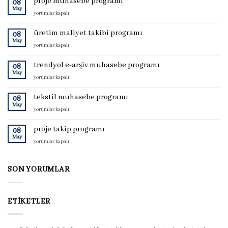
proje muhasebe programı
08
May
proje
yorumlar kapalı
muhasebe
programı
üretim maliyet takibi programı
08
için
May
üretim
yorumlar kapalı
maliyet
takibi
trendyol e-arşiv muhasebe programı
08
programı
May
trendyol
yorumlar kapalı
için
e-
arşiv
tekstil muhasebe programı
08
muhasebe
May
tekstil
yorumlar kapalı
programı
muhasebe
için
programı
proje takip programı
08
için
May
proje
yorumlar kapalı
takip
programı
için
SON YORUMLAR
ETIKETLER