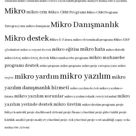
eminönü mikro
eminönü mikro servisi
Fason takibi programı
maliyet muhasebesi yazılımı
Mikro
mikro crm
Mikro CRM Programı
Mikro CRM Programı
Mikro Danışmanlık
Entegrasyonu
mikro danışman
Mikro destek
Mikro E-Fatura
mikro el terminali programı
Mikro ERP
mikro hata
mikro eğitim
çözümleri
mikro ikitelli
mikro esenyurt destek
mikro muhasebe
mikro istoç
mikro istoç destek
Mikro muhasebe programı
programı destek
mikro program
mikro programı
mikro proje entegrasyonu
mikro
mikro yazılım
mikro yardım
mikro
reçete
yazılım danışmanlık hizmeti
mikro yazılım e-
mikro yazılım destek
mikro yazılım sorunlar
mikro
fatura
mikro yazılım teknik servis istanbul
yazılım yerinde destek
mikro üretim
mikro üretim programı
proje
bütçe kontrolü
proje dashboard sistemi
proje finans yönetimi
proje
proje gider takibi
kârlılık analizi
proje maliyet yönetimi
proje veri analitiği
proje stok yönetimi
yapay zeka
muhasebe sistemi