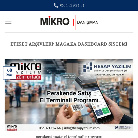
Skip
0531 699 24 64
to
content
ETIKET ARŞIVLERI:
MAĞAZA DASHBOARD SISTEMI
08
May
perakende satış el terminali programı