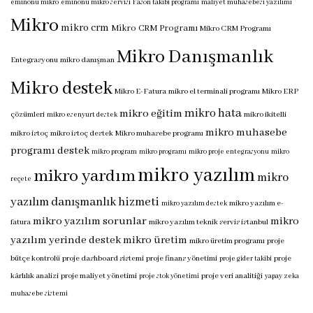
eminönü mikro
eminönü mikro servisi
Fason takibi programı
maliyet muhasebesi yazılımı
Mikro
mikro crm
Mikro CRM Programı
Mikro CRM Programı
Mikro Danışmanlık
Entegrasyonu
mikro danışman
Mikro destek
Mikro E-Fatura
mikro el terminali programı
Mikro ERP
mikro hata
mikro eğitim
çözümleri
mikro ikitelli
mikro esenyurt destek
mikro muhasebe
mikro istoç
mikro istoç destek
Mikro muhasebe programı
programı destek
mikro program
mikro programı
mikro proje entegrasyonu
mikro
mikro yazılım
mikro yardım
mikro
reçete
yazılım danışmanlık hizmeti
mikro yazılım e-
mikro yazılım destek
mikro yazılım sorunlar
mikro
fatura
mikro yazılım teknik servis istanbul
yazılım yerinde destek
mikro üretim
mikro üretim programı
proje
bütçe kontrolü
proje dashboard sistemi
proje finans yönetimi
proje
proje gider takibi
kârlılık analizi
proje maliyet yönetimi
proje veri analitiği
proje stok yönetimi
yapay zeka
muhasebe sistemi