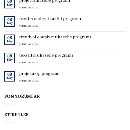
proje muhasebe programı
08
May
proje
yorumlar kapalı
muhasebe
programı
üretim maliyet takibi programı
08
için
May
üretim
yorumlar kapalı
maliyet
takibi
trendyol e-arşiv muhasebe programı
08
programı
May
trendyol
yorumlar kapalı
için
e-
arşiv
tekstil muhasebe programı
08
muhasebe
May
tekstil
yorumlar kapalı
programı
muhasebe
için
programı
proje takip programı
08
için
May
proje
yorumlar kapalı
takip
programı
için
SON YORUMLAR
ETIKETLER