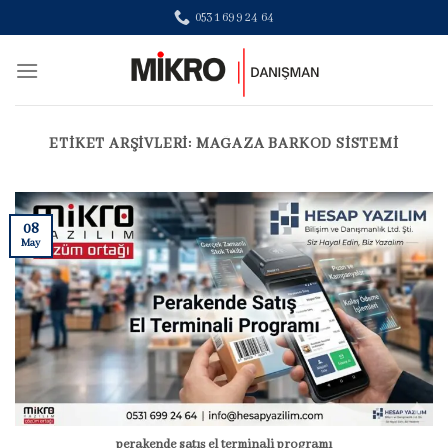
Skip
0531 699 24 64
to
content
ETIKET ARŞIVLERI:
MAĞAZA BARKOD SISTEMI
08
May
perakende satış el terminali programı