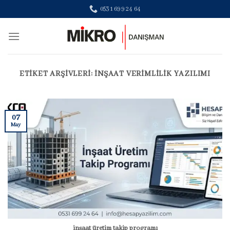
Skip
0531 699 24 64
to
content
ETIKET ARŞIVLERI:
INŞAAT VERIMLILIK YAZILIMI
07
May
inşaat üretim takip programı