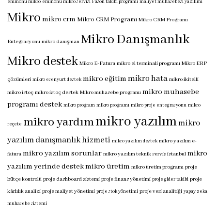
eminönü mikro
eminönü mikro servisi
Fason takibi programı
maliyet muhasebesi yazılımı
Mikro
mikro crm
Mikro CRM Programı
Mikro CRM Programı
Mikro Danışmanlık
Entegrasyonu
mikro danışman
Mikro destek
Mikro E-Fatura
mikro el terminali programı
Mikro ERP
mikro hata
mikro eğitim
çözümleri
mikro ikitelli
mikro esenyurt destek
mikro muhasebe
mikro istoç
mikro istoç destek
Mikro muhasebe programı
programı destek
mikro program
mikro programı
mikro proje entegrasyonu
mikro
mikro yazılım
mikro yardım
mikro
reçete
yazılım danışmanlık hizmeti
mikro yazılım e-
mikro yazılım destek
mikro yazılım sorunlar
mikro
fatura
mikro yazılım teknik servis istanbul
yazılım yerinde destek
mikro üretim
mikro üretim programı
proje
bütçe kontrolü
proje dashboard sistemi
proje finans yönetimi
proje
proje gider takibi
kârlılık analizi
proje maliyet yönetimi
proje veri analitiği
proje stok yönetimi
yapay zeka
muhasebe sistemi