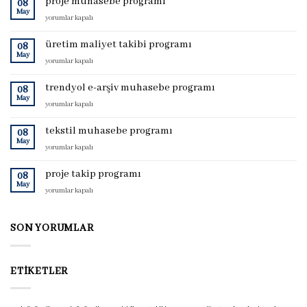
proje muhasebe programı
08
May
proje
yorumlar kapalı
muhasebe
programı
üretim maliyet takibi programı
08
için
May
üretim
yorumlar kapalı
maliyet
takibi
trendyol e-arşiv muhasebe programı
08
programı
May
trendyol
yorumlar kapalı
için
e-
arşiv
tekstil muhasebe programı
08
muhasebe
May
tekstil
yorumlar kapalı
programı
muhasebe
için
programı
proje takip programı
08
için
May
proje
yorumlar kapalı
takip
programı
için
SON YORUMLAR
ETIKETLER