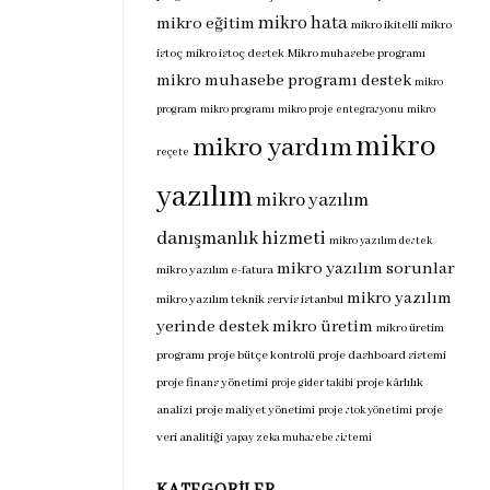
mikro hata
mikro eğitim
mikro ikitelli
mikro
istoç
mikro istoç destek
Mikro muhasebe programı
mikro muhasebe programı destek
mikro
program
mikro programı
mikro proje entegrasyonu
mikro
mikro
mikro yardım
reçete
yazılım
mikro yazılım
danışmanlık hizmeti
mikro yazılım destek
mikro yazılım sorunlar
mikro yazılım e-fatura
mikro yazılım
mikro yazılım teknik servis istanbul
yerinde destek
mikro üretim
mikro üretim
programı
proje bütçe kontrolü
proje dashboard sistemi
proje finans yönetimi
proje kârlılık
proje gider takibi
analizi
proje maliyet yönetimi
proje
proje stok yönetimi
veri analitiği
yapay zeka muhasebe sistemi