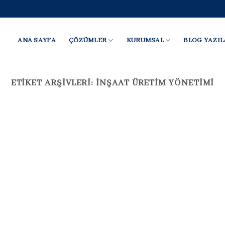
ANA SAYFA
ÇÖZÜMLER
KURUMSAL
BLOG YAZIL
ETIKET ARŞIVLERI:
INŞAAT ÜRETIM YÖNETIMI