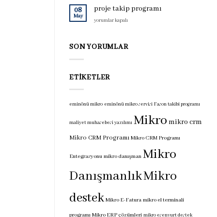
için
programı
proje takip programı
08
için
May
proje
yorumlar kapalı
takip
programı
için
SON YORUMLAR
ETIKETLER
eminönü mikro
eminönü mikro servisi
Fason takibi programı
Mikro
mikro crm
maliyet muhasebesi yazılımı
Mikro CRM Programı
Mikro CRM Programı
Mikro
Entegrasyonu
mikro danışman
Danışmanlık
Mikro
destek
Mikro E-Fatura
mikro el terminali
programı
Mikro ERP çözümleri
mikro esenyurt destek