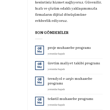
kesintisiz hizmet sağlıyoruz. Güvenilir,
hızlı ve çözüm odaklı yaklaşımımızla
firmaların dijital dönüşümüne
rehberlik ediyoruz.
SON GÖNDERILER
proje muhasebe programı
08
May
proje
yorumlar kapalı
muhasebe
programı
üretim maliyet takibi programı
08
için
May
üretim
yorumlar kapalı
maliyet
takibi
trendyol e-arşiv muhasebe
08
programı
May
programı
için
trendyol
yorumlar kapalı
e-
arşiv
tekstil muhasebe programı
08
muhasebe
May
tekstil
yorumlar kapalı
programı
muhasebe