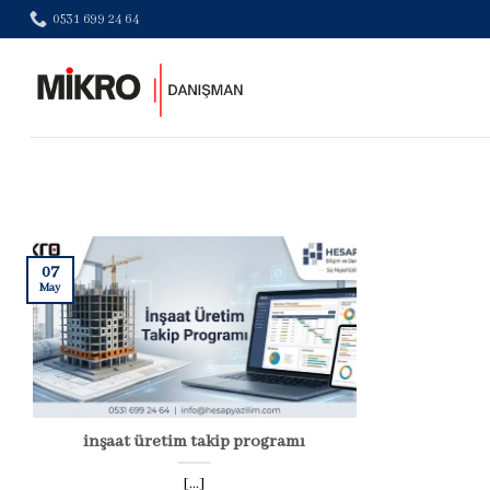
Skip
0531 699 24 64
to
content
07
May
inşaat üretim takip programı
[...]