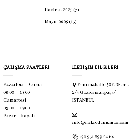
Haziran 2025
(3)
Mayıs 2025
(13)
ÇALIŞMA SAATLERI
İLETIŞIM BILGILERI
Pazartesi – Cuma
Yeni mahalle 507. Sk. no:
09:00 – 19:00
2/4 Gaziosmanpaşa/
Cumartesi
İSTANBUL
09:00 – 13:00
Pazar –
Kapalı
info@mikrodanisman.com
+90 531 699 24 64