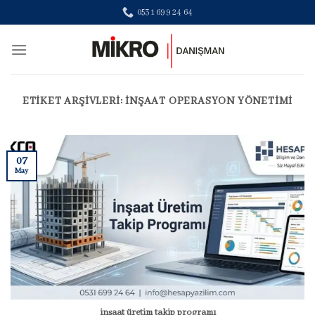
Skip
0531 699 24 64
to
content
ETIKET ARŞIVLERI:
INŞAAT OPERASYON YÖNETIMI
07
May
inşaat üretim takip programı