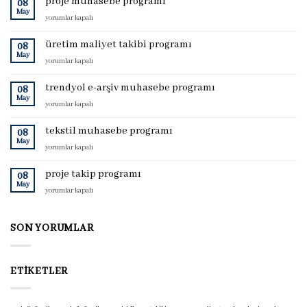
proje muhasebe programı
08
May
proje
yorumlar kapalı
muhasebe
programı
üretim maliyet takibi programı
08
için
May
üretim
yorumlar kapalı
maliyet
takibi
trendyol e-arşiv muhasebe programı
08
programı
May
trendyol
yorumlar kapalı
için
e-
arşiv
tekstil muhasebe programı
08
muhasebe
May
tekstil
yorumlar kapalı
programı
muhasebe
için
programı
proje takip programı
08
için
May
proje
yorumlar kapalı
takip
programı
için
SON YORUMLAR
ETIKETLER