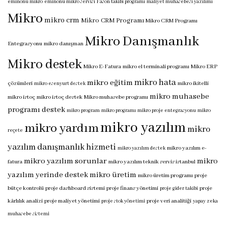
eminönü mikro
eminönü mikro servisi
Fason takibi programı
maliyet muhasebesi yazılımı
Mikro
mikro crm
Mikro CRM Programı
Mikro CRM Programı
Mikro Danışmanlık
Entegrasyonu
mikro danışman
Mikro destek
Mikro E-Fatura
mikro el terminali programı
Mikro ERP
mikro hata
mikro eğitim
çözümleri
mikro ikitelli
mikro esenyurt destek
mikro muhasebe
mikro istoç
mikro istoç destek
Mikro muhasebe programı
programı destek
mikro program
mikro programı
mikro proje entegrasyonu
mikro
mikro yazılım
mikro yardım
mikro
reçete
yazılım danışmanlık hizmeti
mikro yazılım e-
mikro yazılım destek
mikro yazılım sorunlar
mikro
fatura
mikro yazılım teknik servis istanbul
yazılım yerinde destek
mikro üretim
mikro üretim programı
proje
bütçe kontrolü
proje dashboard sistemi
proje finans yönetimi
proje
proje gider takibi
kârlılık analizi
proje maliyet yönetimi
proje veri analitiği
proje stok yönetimi
yapay zeka
muhasebe sistemi