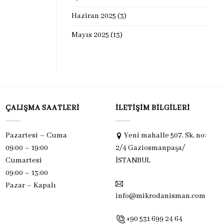
Haziran 2025
(3)
Mayıs 2025
(13)
ÇALIŞMA SAATLERI
İLETIŞIM BILGILERI
Pazartesi – Cuma
Yeni mahalle 507. Sk. no:
09:00 – 19:00
2/4 Gaziosmanpaşa/
Cumartesi
İSTANBUL
09:00 – 13:00
Pazar –
Kapalı
info@mikrodanisman.com
+90 531 699 24 64