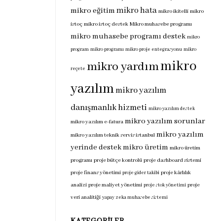
mikro hata
mikro eğitim
mikro ikitelli
mikro
istoç
mikro istoç destek
Mikro muhasebe programı
mikro muhasebe programı destek
mikro
program
mikro programı
mikro proje entegrasyonu
mikro
mikro
mikro yardım
reçete
yazılım
mikro yazılım
danışmanlık hizmeti
mikro yazılım destek
mikro yazılım sorunlar
mikro yazılım e-fatura
mikro yazılım
mikro yazılım teknik servis istanbul
yerinde destek
mikro üretim
mikro üretim
programı
proje bütçe kontrolü
proje dashboard sistemi
proje finans yönetimi
proje kârlılık
proje gider takibi
analizi
proje maliyet yönetimi
proje
proje stok yönetimi
veri analitiği
yapay zeka muhasebe sistemi