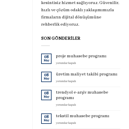
kesintisiz hizmet sağlıyoruz. Güvenilir,
hızlı ve çözüm odaklı yaklaşımımızla
firmaların dijital dönüşümüne
rehberlik ediyoruz.
SON GÖNDERILER
proje muhasebe programı
08
May
proje
yorumlar kapalı
muhasebe
programı
üretim maliyet takibi programı
08
için
May
üretim
yorumlar kapalı
maliyet
takibi
trendyol e-arşiv muhasebe
08
programı
May
programı
için
trendyol
yorumlar kapalı
e-
arşiv
tekstil muhasebe programı
08
muhasebe
May
tekstil
yorumlar kapalı
programı
muhasebe