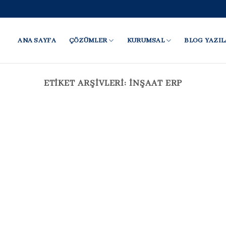
ANA SAYFA
ÇÖZÜMLER
KURUMSAL
BLOG YAZIL
ETIKET ARŞIVLERI:
INŞAAT ERP