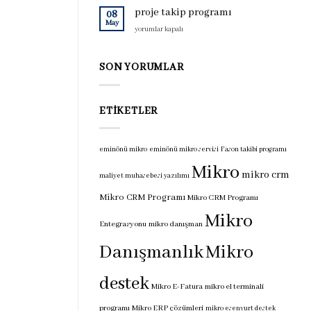
için
programı
proje takip programı
08
için
May
proje
yorumlar kapalı
takip
programı
için
SON YORUMLAR
ETIKETLER
eminönü mikro
eminönü mikro servisi
Fason takibi programı
Mikro
mikro crm
maliyet muhasebesi yazılımı
Mikro CRM Programı
Mikro CRM Programı
Mikro
Entegrasyonu
mikro danışman
Danışmanlık
Mikro
destek
Mikro E-Fatura
mikro el terminali
programı
Mikro ERP çözümleri
mikro esenyurt destek