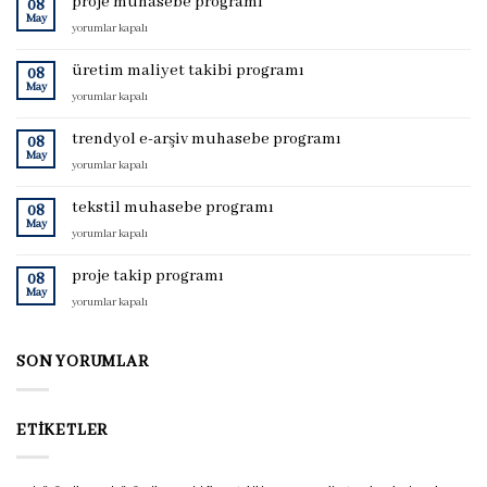
proje muhasebe programı
08
May
proje
yorumlar kapalı
muhasebe
programı
üretim maliyet takibi programı
08
için
May
üretim
yorumlar kapalı
maliyet
takibi
trendyol e-arşiv muhasebe programı
08
programı
May
trendyol
yorumlar kapalı
için
e-
arşiv
tekstil muhasebe programı
08
muhasebe
May
tekstil
yorumlar kapalı
programı
muhasebe
için
programı
proje takip programı
08
için
May
proje
yorumlar kapalı
takip
programı
için
SON YORUMLAR
ETIKETLER