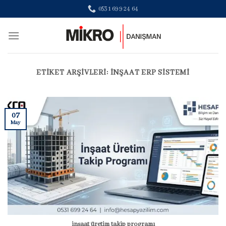
Skip
0531 699 24 64
to
content
ETIKET ARŞIVLERI:
INŞAAT ERP SISTEMI
07
May
inşaat üretim takip programı