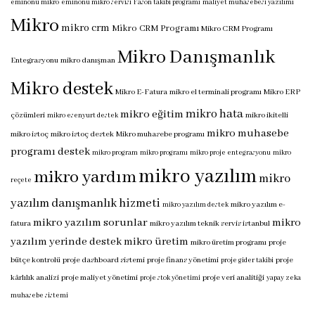
eminönü mikro
eminönü mikro servisi
Fason takibi programı
maliyet muhasebesi yazılımı
Mikro
mikro crm
Mikro CRM Programı
Mikro CRM Programı
Mikro Danışmanlık
Entegrasyonu
mikro danışman
Mikro destek
Mikro E-Fatura
mikro el terminali programı
Mikro ERP
mikro hata
mikro eğitim
çözümleri
mikro ikitelli
mikro esenyurt destek
mikro muhasebe
mikro istoç
mikro istoç destek
Mikro muhasebe programı
programı destek
mikro program
mikro programı
mikro proje entegrasyonu
mikro
mikro yazılım
mikro yardım
mikro
reçete
yazılım danışmanlık hizmeti
mikro yazılım e-
mikro yazılım destek
mikro yazılım sorunlar
mikro
fatura
mikro yazılım teknik servis istanbul
yazılım yerinde destek
mikro üretim
mikro üretim programı
proje
bütçe kontrolü
proje dashboard sistemi
proje finans yönetimi
proje
proje gider takibi
kârlılık analizi
proje maliyet yönetimi
proje veri analitiği
proje stok yönetimi
yapay zeka
muhasebe sistemi