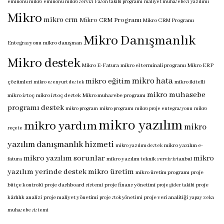
eminönü mikro
eminönü mikro servisi
Fason takibi programı
maliyet muhasebesi yazılımı
Mikro
mikro crm
Mikro CRM Programı
Mikro CRM Programı
Mikro Danışmanlık
Entegrasyonu
mikro danışman
Mikro destek
Mikro E-Fatura
mikro el terminali programı
Mikro ERP
mikro hata
mikro eğitim
çözümleri
mikro ikitelli
mikro esenyurt destek
mikro muhasebe
mikro istoç
mikro istoç destek
Mikro muhasebe programı
programı destek
mikro program
mikro programı
mikro proje entegrasyonu
mikro
mikro yazılım
mikro yardım
mikro
reçete
yazılım danışmanlık hizmeti
mikro yazılım e-
mikro yazılım destek
mikro yazılım sorunlar
mikro
fatura
mikro yazılım teknik servis istanbul
yazılım yerinde destek
mikro üretim
mikro üretim programı
proje
bütçe kontrolü
proje dashboard sistemi
proje finans yönetimi
proje
proje gider takibi
kârlılık analizi
proje maliyet yönetimi
proje veri analitiği
proje stok yönetimi
yapay zeka
muhasebe sistemi