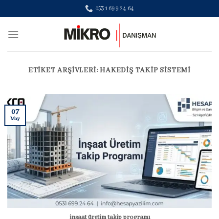
Skip
0531 699 24 64
to
content
ETIKET ARŞIVLERI:
HAKEDIŞ TAKIP SISTEMI
07
May
inşaat üretim takip programı