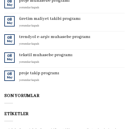
proje muhasebe programı
08
May
proje
yorumlar kapalı
muhasebe
programı
üretim maliyet takibi programı
08
için
May
üretim
yorumlar kapalı
maliyet
takibi
trendyol e-arşiv muhasebe programı
08
programı
May
trendyol
yorumlar kapalı
için
e-
arşiv
tekstil muhasebe programı
08
muhasebe
May
tekstil
yorumlar kapalı
programı
muhasebe
için
programı
proje takip programı
08
için
May
proje
yorumlar kapalı
takip
programı
için
SON YORUMLAR
ETIKETLER