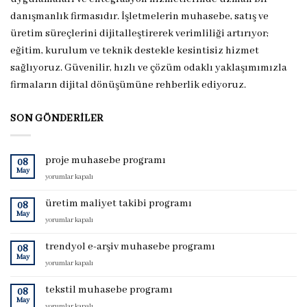
danışmanlık firmasıdır. İşletmelerin muhasebe, satış ve
üretim süreçlerini dijitalleştirerek verimliliği artırıyor;
eğitim, kurulum ve teknik destekle kesintisiz hizmet
sağlıyoruz. Güvenilir, hızlı ve çözüm odaklı yaklaşımımızla
firmaların dijital dönüşümüne rehberlik ediyoruz.
SON GÖNDERILER
proje muhasebe programı
08
May
proje
yorumlar kapalı
muhasebe
programı
üretim maliyet takibi programı
08
için
May
üretim
yorumlar kapalı
maliyet
takibi
trendyol e-arşiv muhasebe programı
08
programı
May
trendyol
yorumlar kapalı
için
e-
arşiv
tekstil muhasebe programı
08
muhasebe
May
tekstil
yorumlar kapalı