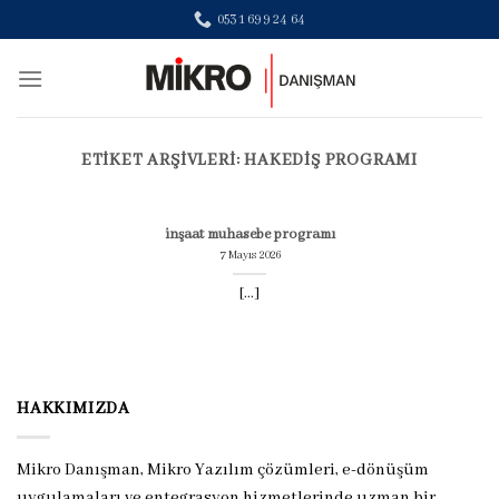
Skip
0531 699 24 64
to
content
ETIKET ARŞIVLERI:
HAKEDIŞ PROGRAMI
inşaat muhasebe programı
7 Mayıs 2026
[...]
HAKKIMIZDA
Mikro Danışman, Mikro Yazılım çözümleri, e-dönüşüm
uygulamaları ve entegrasyon hizmetlerinde uzman bir