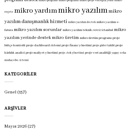
programı destek
mikro program
mikro programı
mikro proje entegrasyonu
mikro
mikro yazılım
mikro yardım
mikro
reçete
yazılım danışmanlık hizmeti
mikro yazılım e-
mikro yazılım destek
mikro yazılım sorunlar
mikro
fatura
mikro yazılım teknik servis istanbul
yazılım yerinde destek
mikro üretim
mikro üretim programı
proje
bütçe kontrolü
proje dashboard sistemi
proje finans yönetimi
proje
proje gider takibi
kârlılık analizi
proje maliyet yönetimi
proje veri analitiği
proje stok yönetimi
yapay zeka
muhasebe sistemi
KATEGORILER
Genel
(157)
ARŞIVLER
Mayıs 2026
(27)