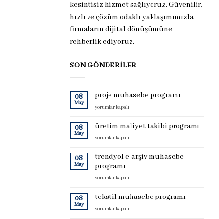
kesintisiz hizmet sağlıyoruz. Güvenilir,
hızlı ve çözüm odaklı yaklaşımımızla
firmaların dijital dönüşümüne
rehberlik ediyoruz.
SON GÖNDERILER
proje muhasebe programı
08
May
proje
yorumlar kapalı
muhasebe
programı
üretim maliyet takibi programı
08
için
May
üretim
yorumlar kapalı
maliyet
takibi
trendyol e-arşiv muhasebe
08
programı
May
programı
için
trendyol
yorumlar kapalı
e-
arşiv
tekstil muhasebe programı
08
muhasebe
May
tekstil
yorumlar kapalı
programı
muhasebe