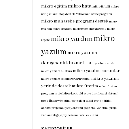
mikro hata
mikro eğitim
mikro ikitelli
mikro
istoç
mikro istoç destek
Mikro muhasebe programı
mikro muhasebe programı destek
mikro
program
mikro programı
mikro proje entegrasyonu
mikro
mikro
mikro yardım
reçete
yazılım
mikro yazılım
danışmanlık hizmeti
mikro yazılım destek
mikro yazılım sorunlar
mikro yazılım e-fatura
mikro yazılım
mikro yazılım teknik servis istanbul
yerinde destek
mikro üretim
mikro üretim
programı
proje bütçe kontrolü
proje dashboard sistemi
proje finans yönetimi
proje kârlılık
proje gider takibi
analizi
proje maliyet yönetimi
proje
proje stok yönetimi
veri analitiği
yapay zeka muhasebe sistemi