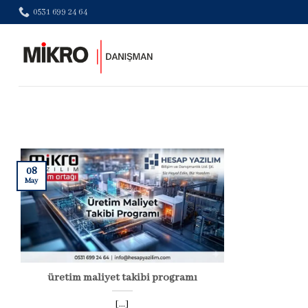
Skip
0531 699 24 64
to
content
08
May
üretim maliyet takibi programı
[...]