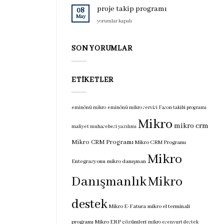
için
programı
proje takip programı
08
için
May
proje
yorumlar kapalı
takip
programı
için
SON YORUMLAR
ETIKETLER
eminönü mikro
eminönü mikro servisi
Fason takibi programı
Mikro
mikro crm
maliyet muhasebesi yazılımı
Mikro CRM Programı
Mikro CRM Programı
Mikro
Entegrasyonu
mikro danışman
Danışmanlık
Mikro
destek
Mikro E-Fatura
mikro el terminali
programı
Mikro ERP çözümleri
mikro esenyurt destek