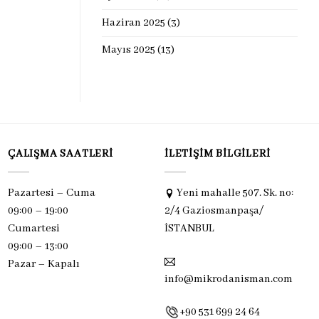
Haziran 2025
(3)
Mayıs 2025
(13)
ÇALIŞMA SAATLERI
İLETIŞIM BILGILERI
Pazartesi – Cuma
Yeni mahalle 507. Sk. no:
09:00 – 19:00
2/4 Gaziosmanpaşa/
Cumartesi
İSTANBUL
09:00 – 13:00
Pazar –
Kapalı
info@mikrodanisman.com
+90 531 699 24 64