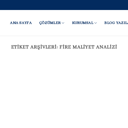
ANA SAYFA
ÇÖZÜMLER
KURUMSAL
BLOG YAZIL
ETIKET ARŞIVLERI:
FIRE MALIYET ANALIZI