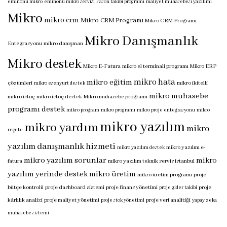
eminönü mikro
eminönü mikro servisi
Fason takibi programı
maliyet muhasebesi yazılımı
Mikro
mikro crm
Mikro CRM Programı
Mikro CRM Programı
Mikro Danışmanlık
Entegrasyonu
mikro danışman
Mikro destek
Mikro E-Fatura
mikro el terminali programı
Mikro ERP
mikro hata
mikro eğitim
çözümleri
mikro ikitelli
mikro esenyurt destek
mikro muhasebe
mikro istoç
mikro istoç destek
Mikro muhasebe programı
programı destek
mikro program
mikro programı
mikro proje entegrasyonu
mikro
mikro yazılım
mikro yardım
mikro
reçete
yazılım danışmanlık hizmeti
mikro yazılım e-
mikro yazılım destek
mikro yazılım sorunlar
mikro
fatura
mikro yazılım teknik servis istanbul
yazılım yerinde destek
mikro üretim
mikro üretim programı
proje
bütçe kontrolü
proje dashboard sistemi
proje finans yönetimi
proje
proje gider takibi
kârlılık analizi
proje maliyet yönetimi
proje veri analitiği
proje stok yönetimi
yapay zeka
muhasebe sistemi