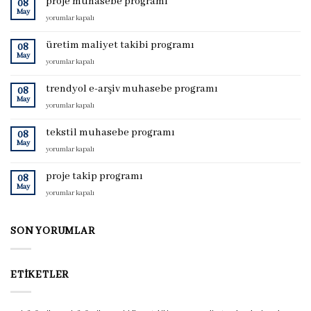
proje muhasebe programı
08
May
proje
yorumlar kapalı
muhasebe
programı
üretim maliyet takibi programı
08
için
May
üretim
yorumlar kapalı
maliyet
takibi
trendyol e-arşiv muhasebe programı
08
programı
May
trendyol
yorumlar kapalı
için
e-
arşiv
tekstil muhasebe programı
08
muhasebe
May
tekstil
yorumlar kapalı
programı
muhasebe
için
programı
proje takip programı
08
için
May
proje
yorumlar kapalı
takip
programı
için
SON YORUMLAR
ETIKETLER