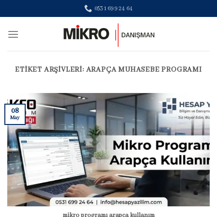
Skip
0531 699 24 64
to
content
ETIKET ARŞIVLERI:
ARAPÇA MUHASEBE PROGRAMI
08
May
mikro programı arapça kullanım