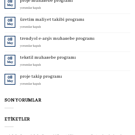
proje muhasebe programı
08
May
proje
yorumlar kapalı
muhasebe
programı
üretim maliyet takibi programı
08
için
May
üretim
yorumlar kapalı
maliyet
takibi
trendyol e-arşiv muhasebe programı
08
programı
May
trendyol
yorumlar kapalı
için
e-
arşiv
tekstil muhasebe programı
08
muhasebe
May
tekstil
yorumlar kapalı
programı
muhasebe
için
programı
proje takip programı
08
için
May
proje
yorumlar kapalı
takip
programı
için
SON YORUMLAR
ETIKETLER