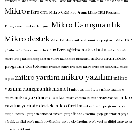
eminönü mikro
eminönü mikro servisi
Fason takibi programı
maliyet muhasebesi yazılımı
Mikro
mikro crm
Mikro CRM Programı
Mikro CRM Programı
Mikro Danışmanlık
Entegrasyonu
mikro danışman
Mikro destek
Mikro E-Fatura
mikro el terminali programı
Mikro ERP
mikro hata
mikro eğitim
çözümleri
mikro ikitelli
mikro esenyurt destek
mikro muhasebe
mikro istoç
mikro istoç destek
Mikro muhasebe programı
programı destek
mikro program
mikro programı
mikro proje entegrasyonu
mikro
mikro yazılım
mikro yardım
mikro
reçete
yazılım danışmanlık hizmeti
mikro yazılım e-
mikro yazılım destek
mikro yazılım sorunlar
mikro
fatura
mikro yazılım teknik servis istanbul
yazılım yerinde destek
mikro üretim
mikro üretim programı
proje
bütçe kontrolü
proje dashboard sistemi
proje finans yönetimi
proje
proje gider takibi
kârlılık analizi
proje maliyet yönetimi
proje veri analitiği
proje stok yönetimi
yapay zeka
muhasebe sistemi