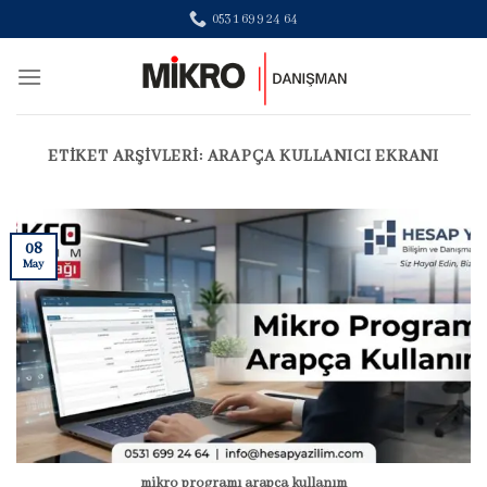
Skip
0531 699 24 64
to
content
ETIKET ARŞIVLERI:
ARAPÇA KULLANICI EKRANI
08
May
mikro programı arapça kullanım