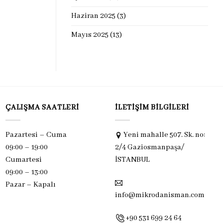
Haziran 2025
(3)
Mayıs 2025
(13)
ÇALIŞMA SAATLERI
İLETIŞIM BILGILERI
Pazartesi – Cuma
Yeni mahalle 507. Sk. no:
09:00 – 19:00
2/4 Gaziosmanpaşa/
Cumartesi
İSTANBUL
09:00 – 13:00
Pazar –
Kapalı
info@mikrodanisman.com
+90 531 699 24 64