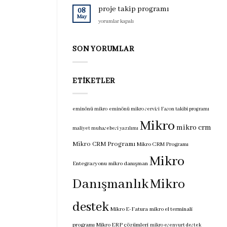
için
programı
proje takip programı
08
için
May
proje
yorumlar kapalı
takip
programı
için
SON YORUMLAR
ETIKETLER
eminönü mikro
eminönü mikro servisi
Fason takibi programı
Mikro
mikro crm
maliyet muhasebesi yazılımı
Mikro CRM Programı
Mikro CRM Programı
Mikro
Entegrasyonu
mikro danışman
Danışmanlık
Mikro
destek
Mikro E-Fatura
mikro el terminali
programı
Mikro ERP çözümleri
mikro esenyurt destek