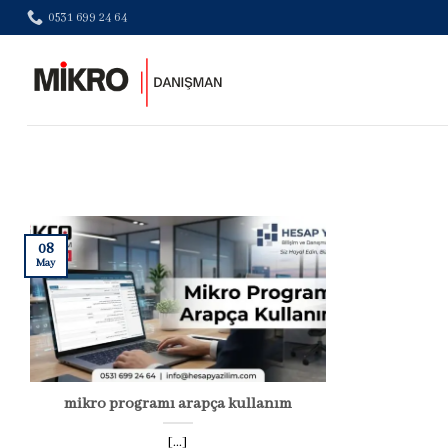
Skip
0531 699 24 64
to
content
08
May
mikro programı arapça kullanım
[...]