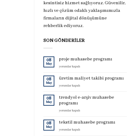
kesintisiz hizmet sağlıyoruz. Güvenilir,
hızlı ve çözüm odaklı yaklaşımımızla
firmaların dijital dönüşümüne
rehberlik ediyoruz.
SON GÖNDERILER
proje muhasebe programı
08
May
proje
yorumlar kapalı
muhasebe
programı
üretim maliyet takibi programı
08
için
May
üretim
yorumlar kapalı
maliyet
takibi
trendyol e-arşiv muhasebe
08
programı
May
programı
için
trendyol
yorumlar kapalı
e-
arşiv
tekstil muhasebe programı
08
muhasebe
May
tekstil
yorumlar kapalı
programı
muhasebe