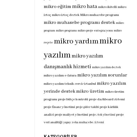
mikro hata
mikro eğitim
mikro ikitelli
mikro
istoç
mikro istoç destek
Mikro muhasebe programı
mikro muhasebe programı destek
mikro
program
mikro programı
mikro proje entegrasyonu
mikro
mikro
mikro yardım
reçete
yazılım
mikro yazılım
danışmanlık hizmeti
mikro yazılım destek
mikro yazılım sorunlar
mikro yazılım e-fatura
mikro yazılım
mikro yazılım teknik servis istanbul
yerinde destek
mikro üretim
mikro üretim
programı
proje bütçe kontrolü
proje dashboard sistemi
proje finans yönetimi
proje kârlılık
proje gider takibi
analizi
proje maliyet yönetimi
proje
proje stok yönetimi
veri analitiği
yapay zeka muhasebe sistemi