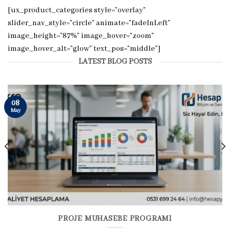
[ux_product_categories style=”overlay”
slider_nav_style=”circle” animate=”fadeInLeft”
image_height=”87%” image_hover=”zoom”
image_hover_alt=”glow” text_pos=”middle”]
LATEST BLOG POSTS
08
May
PROJE MUHASEBE PROGRAMI