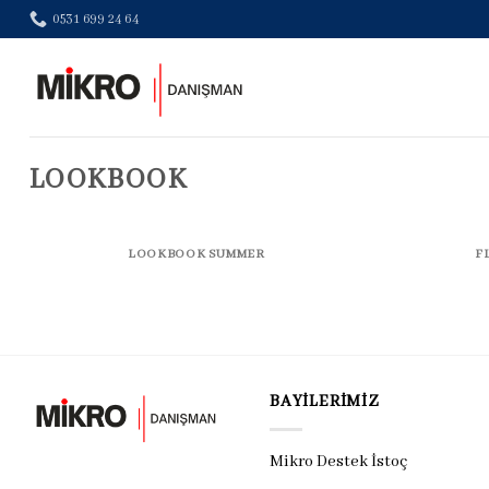
Skip
0531 699 24 64
to
content
LOOKBOOK
LOOKBOOK SUMMER
F
BAYILERIMIZ
Mikro Destek İstoç