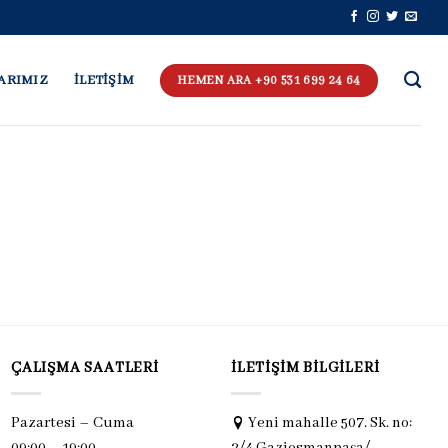
ARIMIZ
İLETİŞİM
HEMEN ARA +90 531 699 24 64
ÇALIŞMA SAATLERI
İLETIŞIM BILGILERI
Pazartesi – Cuma
Yeni mahalle 507. Sk. no:
09:00 – 19:00
2/4 Gaziosmanpaşa/