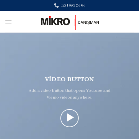
Skip
0531 699 24 64
to
content
VIDEO BUTTON
Add a video button that opens Youtube and
Viemo videos anywhere.