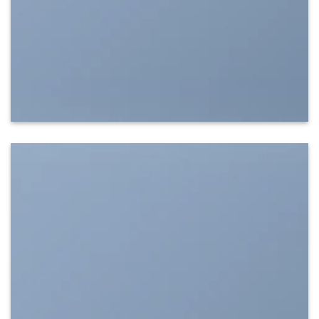
SHOW ON HOVER
Select between various hover effects