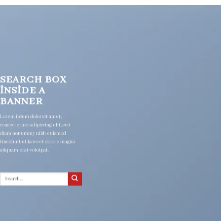
SEARCH BOX
INSIDE A
BANNER
Lorem ipsum dolor sit amet,
consectetuer adipiscing elit, sed
diam nonummy nibh euismod
tincidunt ut laoreet dolore magna
aliquam erat volutpat.