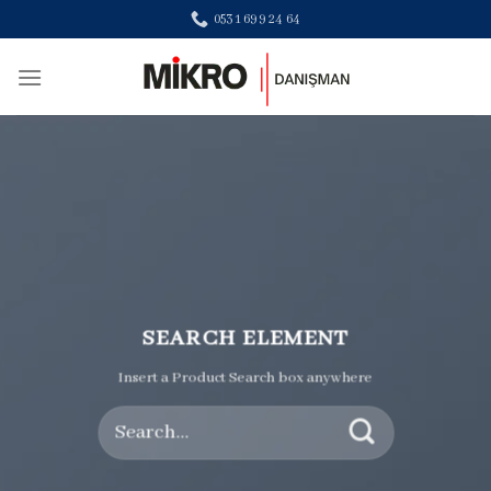
Skip
0531 699 24 64
to
content
SEARCH ELEMENT
Insert a Product Search box anywhere