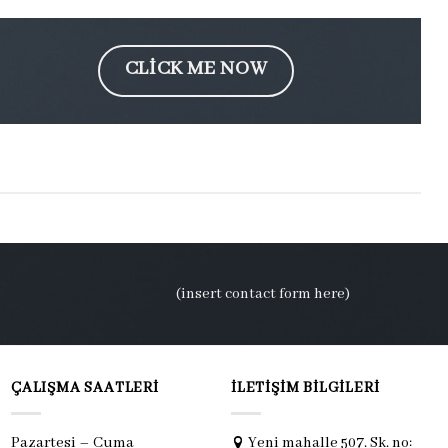
CLICK ME NOW
(insert contact form here)
ÇALIŞMA SAATLERI
İLETIŞIM BILGILERI
Pazartesi – Cuma
Yeni mahalle 507. Sk. no: