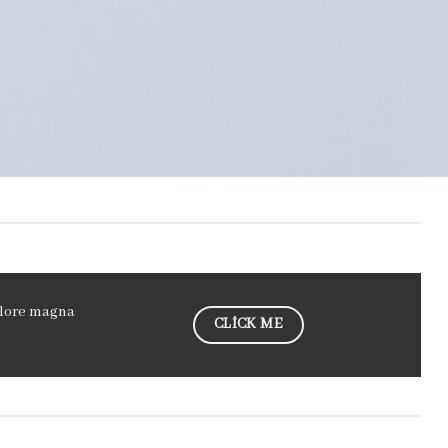
olore magna
CLICK ME