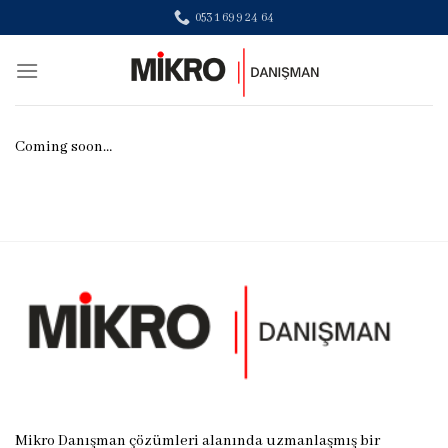
Skip
0531 699 24 64
to
content
Coming soon…
Mikro Danışman çözümleri alanında uzmanlaşmış bir